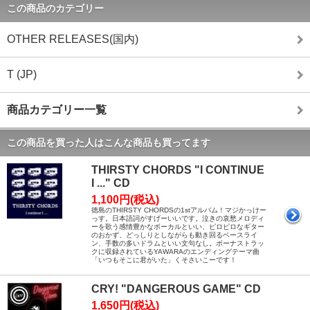
この商品のカテゴリー
OTHER RELEASES(国内)
T (JP)
商品カテゴリー一覧
この商品を買った人はこんな商品も買ってます
THIRSTY CHORDS "I CONTINUE
I ..." CD
1,100円(税込)
徳島のTHIRSTY CHORDSの1stアルバム！マジかっけー
っす。日本語詞がすげーいいです。泣きの哀愁メロディ
ーを歌う感情豊かなボーカルといい、ピロピロなギター
のおかず、どっしりとしながらも動き回るベースライ
ン、手数の多いドラムといい文句なし。ボーナストラッ
クに収録されているYAWARAのエンディングテーマ曲
「いつもそこに君がいた」くそさいこーです！
CRY! "DANGEROUS GAME" CD
1,650円(税込)