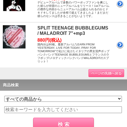
デビューアルバムで多数のパワーポップファンを虜にし
た彼らが待望のニューアルバムをリリース！1stアルバム
の傑作な内容からニューアルバムは超えられるのかとド
キドキしてましたが余裕で超えてきましたよ！まだまだ
彼らのセンスは尽きることがないようです。
SPLIT TEENAGE BUBBLEGUMS
/ MALADROIT 7″+mp3
880円(税込)
国内分は80枚。最新アルバム”LEARN FROM
YESTERDAY, LIVE FOR TODAY, PRAY FOR
TOMORROW”で化けに化けたイタリアの男女混声ポップ
パンクバンドTEENAGE BUBBLEGUMSとフランスのラ
フポップ/メロディックパンクバンドMALADROITのスプ
リット！
ページの先頭へ戻る
商品検索