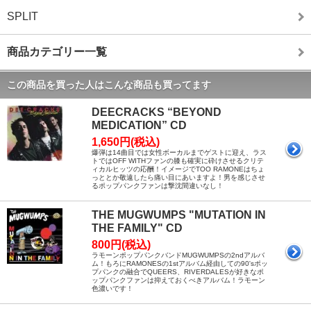
SPLIT
商品カテゴリー一覧
この商品を買った人はこんな商品も買ってます
DEECRACKS “BEYOND
MEDICATION” CD
1,650円(税込)
爆弾は14曲目では女性ボーカルまでゲストに迎え、ラス
トではOFF WITHファンの膝も確実に砕けさせるクリテ
ィカルヒッツの応酬！イメージでTOO RAMONEはちょ
っととか敬遠したら痛い目にあいますよ！男を感じさせ
るポップパンクファンは撃沈間違いなし！
THE MUGWUMPS "MUTATION IN
THE FAMILY" CD
800円(税込)
ラモーンポップパンクバンドMUGWUMPSの2ndアルバ
ム！もろにRAMONESの1stアルバム経由しての90'sポッ
プパンクの融合でQUEERS、RIVERDALESが好きなポ
ップパンクファンは抑えておくべきアルバム！ラモーン
色濃いです！