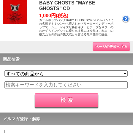
BABY GHOSTS "MAYBE
GHOSTS" CD
1,000円(税込)
ガールポップパンクBABY GHOSTSの2ndアルバム！こ
れ名盤です！シンセも導入したドリーミーインディーポ
ップで、シューゲイズな轟音ギターとチープなギターの
おかずもドンピシャに繰り出す絡みは今作はこれまでの
彼女たちの作品の集大成とも言える最高傑作の誕生
ページの先頭へ戻る
商品検索
メルマガ登録・解除