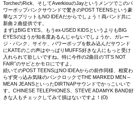
TorcheのRick、そしてAverkiouのJayというメンツでこのパ
ワーポップパンクサウンドで驚きのPOST TEENSという豪
華なスプリットもNO IDEAだからでしょう！両バンド共に
新曲２曲提供です。
まずはBIG EYES。もうex-USED KIDSというよりもBIG
EYESのほうが知名度あるんじゃないでしょうか。ガレー
ジ・パンク、サイケ、パワーポップを飲み込んだサウンド
にKATEのこの声はやっぱりMUFFS好きな人にもっと受け
入れられて欲しいですね。特に今作の2曲目の"IT'S NOT
FAIR"のサビとかモロにですよ。
続いてのPOST TEENSはNO IDEAからの前作同様、相変わ
らず突っ込み気味のパンクロックでTHE MARKED MEN～
MEAN JEANSといったDIRTNAPサウンドでかっこいいで
す。CHINESE TELEPHONES、STEVE ADAMYK BAND好
きな人もチェックしてみて損はないですよ！(O)