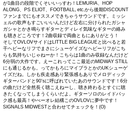
が1曲目の段階でくそいいっすわ！LEMURIA、HOP
ALONG、PS ELIOT、FOOTBALL, etc.から後期DISCOUNT
ファンまでにもオススメできちゃうサウンドです。ミッシ
ェルの歌声もすごいいいんだけど左右に分けられたガシャ
ガシャとかき鳴らすギターとディレイ気味なギターの絡み
も聴きどころです！2曲収録で両曲ともにありがとう！
そしてOVLOVサイドはLITTLE BIG LEAGUEと比べると若
干ヘビーなリフでまさにシューゲイズなヘビーリフがこち
らも気持ちいじゃねーか！こちらは1曲のみ収録なんだけど
6分弱の大作です。えーこれってここ最近のMIDWAY STILL
にも通じるかも。ってかもろにマイブラとかのUKシューゲ
イズだね。しかも疾走感あり緊張感もありでメロディック
ギターバンドと90’sに呼ばれていたあのサウンドです！6分
の曲だけど全然長く聴こえねーし、聴き終わるとすぐに聴
きたくなってしまうくらいだよ。ギターソロのレイドバッ
ク感も最高！やべーオレ結構このOVLOVに夢中です！
SIGNALS MIDWESTと合わせてチェックを！(O)