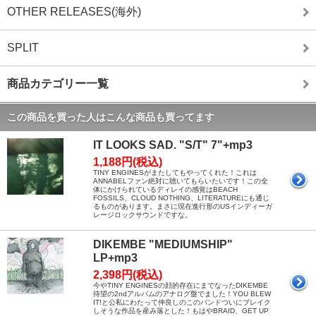
OTHER RELEASES(海外)
SPLIT
商品カテゴリー一覧
この商品を買った人はこんな商品も買ってます
IT LOOKS SAD. "S/T" 7"+mp3
1,188円(税込)
TINY ENGINESがまたしてもやってくれた！これは
ANNABELファン絶対に聴いてもらいたいです！この全
体にかけられているディレイの感覚はBEACH
FOSSILS、CLOUD NOTHING、LITERATUREにも通じ
るものがあります。まさに現在進行形のUSインディーガ
レージロックサウンドですな。
DIKEMBE "MEDIUMSHIP"
LP+mp3
2,398円(税込)
今やTINY ENGINESの顔的存在にまでなったDIKEMBE
待望の2ndアルバムのアナログ盤でました！YOU BLEW
IT!と公私にわたって仲良しのこのバンドついにブレイク
しそうな作品を産み落とした！もはやBRAID、GET UP