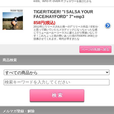
KIDS、INTO IT. OVER IT.フォロワーを抜けたかも
TIGER!TIGER! "I SALSA YOUR
FACE/HAYFORD" 7"+mp3
858円(税込)
2012年にリリースされた唯一の7"リリース作品！E!E!か
と思って聴いていたらメロディックになっちゃったな感
じでうぉーおーおーコーラスに盛り上がり間違いなしで
す！これちょっと前の勢いあった頃のTIGERS JAWとか
彷彿させてくれます。時代が早すぎたな
ページの先頭へ戻る
商品検索
メルマガ登録・解除