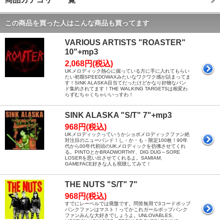
この商品を買った人はこんな商品も買ってます
VARIOUS ARTISTS "ROASTER"
10"+mp3
2,068円(税込)
UKメロディック熱心に掘っている方に手に入れてもらい
たい初期SPEEDOWAXみたいなワクワク感が詰まってま
す！SINK ALASKA目当てだったけどかなり好物なバン
ド集約されてます！THE WALKING TARGETSは相変わ
らずむちゃくちゃいいっすわ！
SINK ALASKA "S/T" 7"+mp3
968円(税込)
UKメロディックっていうかショボメロディックファン絶
対注目のニューバンド！し・か・も・限定100枚！90年
代から00年代初頭のUKメロディックを彷彿させてくれ
る。PINTOとかBRADWORTHY、DIG DUG～SORE
LOSERを思い出させてくれるよ。SAMIAM、
GAMEFACE好きな人も視聴してみて！
THE NUTS "S/T" 7"
968円(税込)
すでにレーベルでは廃盤です。問答無用で3コードポップ
パンクファンはマスト！ってかこれガールポップパンク
ファンみんな大好きでしょうよ。UNLOVABLES、