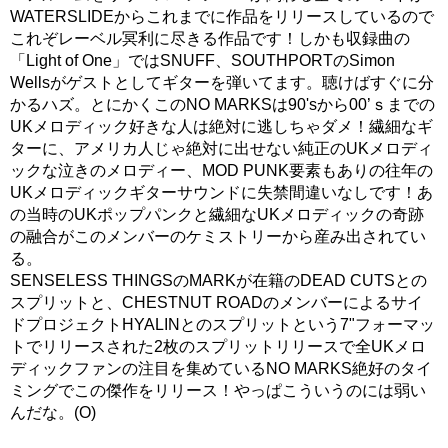
WATERSLIDEからこれまでに作品をリリースしているので
これぞレーベル冥利に尽きる作品です！しかも収録曲の
「Light of One」ではSNUFF、SOUTHPORTのSimon
Wellsがゲストとしてギターを弾いてます。聴けばすぐに分
かるハズ。とにかくこのNO MARKSは90'sから00’ｓまでの
UKメロディック好きな人は絶対に逃しちゃダメ！繊細なギ
ターに、アメリカ人じゃ絶対に出せない純正のUKメロディ
ックな泣きのメロディー、MOD PUNK要素もありの往年の
UKメロディックギターサウンドに失禁間違いなしです！あ
の当時のUKポップパンクと繊細なUKメロディックの奇跡
の融合がこのメンバーのケミストリーから産み出されてい
る。
SENSELESS THINGSのMARKが在籍のDEAD CUTSとの
スプリットと、CHESTNUT ROADのメンバーによるサイ
ドプロジェクトHYALINとのスプリットという7"フォーマッ
トでリリースされた2枚のスプリットリリースで全UKメロ
ディックファンの注目を集めているNO MARKS絶好のタイ
ミングでこの傑作をリリース！やっぱこういうのには弱い
んだな。(O)