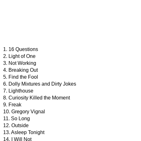
1. 16 Questions
2. Light of One
3. Not Working
4. Breaking Out
5. Find the Fool
6. Dolly Mixtures and Dirty Jokes
7. Lighthouse
8. Curiosity Killed the Moment
9. Freak
10. Gregory Vignal
11. So Long
12. Outside
13. Asleep Tonight
14. I Will Not