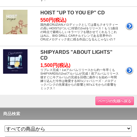
HOIST "UP TO YOU EP" CD
550円(税込)
国内産CRUZIANメロディックとしては最もクオリティー
の高いHOISTがついに待望の2ndをリリース！もう1曲目
の時点で素晴らしいキラーリフを聴かせてくれもうこれ
はALL、BIG DRILL CARチルドレンである世界中の
CRUZメロディック史に残る作品になるんじゃないの？
SHIPYARDS "ABOUT LIGHTS"
CD
1,500円(税込)
リプレス完成！1stアルバムリリースから約一年早くも
SHIPYARDSの2ndアルバムが完成！前アルバムリリース
後すぐに今アルバムの完成を目標に曲作りを始め一年間
練り込んだ今作は敬愛する90'sジャパニーズ・メロディ
ックパンクの先輩達からの影響と90'sエモからの影響を
ミックス！
ページの先頭へ戻る
商品検索