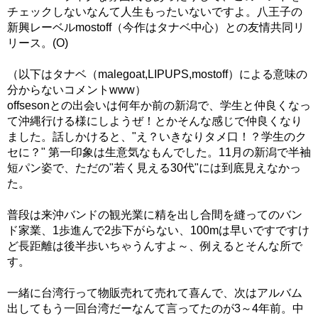
チェックしないなんて人生もったいないですよ。八王子の
新興レーベルmostoff（今作はタナベ中心）との友情共同リ
リース。(O)
（以下はタナベ（malegoat,LIPUPS,mostoff）による意味の
分からないコメントwww）
offsesonとの出会いは何年か前の新潟で、学生と仲良くなっ
て沖縄行ける様にしようぜ！とかそんな感じで仲良くなり
ました。話しかけると、"え？いきなりタメ口！？学生のク
セに？" 第一印象は生意気なもんでした。11月の新潟で半袖
短パン姿で、ただの"若く見える30代"には到底見えなかっ
た。
普段は来沖バンドの観光業に精を出し合間を縫ってのバン
ド家業、1歩進んで2歩下がらない、100mは早いですですけ
ど長距離は後半歩いちゃうんすよ～、例えるとそんな所で
す。
一緒に台湾行って物販売れて売れて喜んで、次はアルバム
出してもう一回台湾だーなんて言ってたのが3～4年前。中