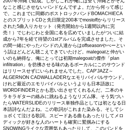
2007年沖縄で結成。しかしこれが俺には全く沖縄とかそん
なこと感じさせないバンドなんですよ。だから何って感じ
で。これまでに同郷のポストロックバンドBOMACHIECA
とのスプリットCDと先日限定200本でmostoffからリリース
された5曲入りカセット（発売開始から1週間以内に完
売！）でじわじわと全国に名を広めていましたがついに結
成から7年を経て待望の1stアルバムを完成させました。そ
の間一緒にやったバンドの人達からはoffseasonやべーとい
う話はどんどん聴こえてきていたけど。malegoatと仲がい
いのも納得な、俺にとっては初期malegoatの傑作「plan
infiltration」を彷彿させる味のあるボーカルにこのサウンド
はリリースせずにいられませんでした。CAP'JAZZ～
ALGERNON CADWALLADERなエモリバイバルサウンド。
けれど最近のエモリバイバルというよりも日本語故に
WORDFINDERとかも思い出させてくれるんだ。二本のキ
ラキラギターの絡みに跳ねるようなリズム隊。そう気づい
たらWATERSLIDEのリリース単独作品としては初となる日
本語詩なんだよね。この歌詞がこれまた染みる。そしてシ
ョボくて泣ける歌詞。スピードある曲もあったりしてメロ
ディックが好きな人のハートも確実に鷲掴みにする
SNOWINGライクな雰囲気もあったりして、このバンドを