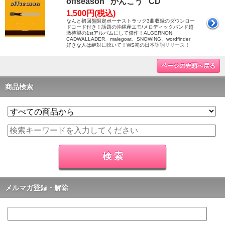
offseason "かんこう" CD
1,500円(税込)
なんと初回盤限定ボーナストラック3曲収録のダウンロー
ドコード付き！話題の沖縄産エモ/メロディックバンド超
激待望の1stアルバムにして傑作！ALGERNON
CADWALLADER、malegoat、SNOWING、wordfinder
好きな人は絶対に聴いて！WS初の日本語詞リリース！
ページの先頭へ戻る
商品検索
メルマガ登録・解除