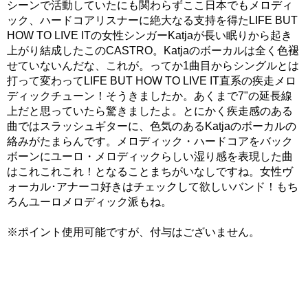
シーンで活動していたにも関わらずここ日本でもメロディ
ック、ハードコアリスナーに絶大なる支持を得たLIFE BUT
HOW TO LIVE ITの女性シンガーKatjaが長い眠りから起き
上がり結成したこのCASTRO。Katjaのボーカルは全く色褪
せていないんだな、これが。ってか1曲目からシングルとは
打って変わってLIFE BUT HOW TO LIVE IT直系の疾走メロ
ディックチューン！そうきましたか。あくまで7"の延長線
上だと思っていたら驚きましたよ。とにかく疾走感のある
曲ではスラッシュギターに、色気のあるKatjaのボーカルの
絡みがたまらんです。メロディック・ハードコアをバック
ボーンにユーロ・メロディックらしい湿り感を表現した曲
はこれこれこれ！となることまちがいなしですね。女性ヴ
ォーカル･アナーコ好きはチェックして欲しいバンド！もち
ろんユーロメロディック派もね。
※ポイント使用可能ですが、付与はございません。