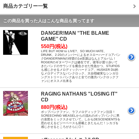
商品カテゴリー一覧
この商品を買った人はこんな商品も買ってます
DANGER!MAN “THE BLAME
GAME” CD
550円(税込)
LIFE BUT HOW to LIVE?、SO MUCH HATE、
DRUNK、2:20のメンバーによるオスローハードコアパン
クDANGER!MANの待望の1st音源はなんとアルバム！
ROGERのギターワークは健在です。彼等が渡り歩いて
きたバンドのサウンドを癒合させた性急かつ、STUPIDS
も感じさせるメロディックハードコア、HUSKER DU的
なメロディアスなパンクロック、大合唱確実なシンガロ
ングストリートパンクありと全ての激渋パンクロックフ
ァンにオススメ出来る
RAGING NATHANS "LOSING IT"
CD
880円(税込)
ポップパンクファン、ラフメロディックファン注目！
SCREECHING WEASELからの流れのポップパンクに男
の哀愁をミックスさせていて。しかもDESCENDENTSを
思わせえるビジーベースも搭載ときたもんだ！シカゴを
感じさせるところがさらに◎！