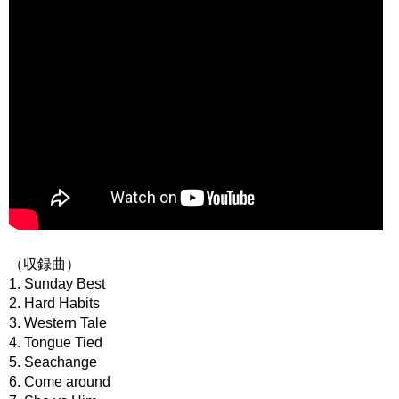
（収録曲）
1. Sunday Best
2. Hard Habits
3. Western Tale
4. Tongue Tied
5. Seachange
6. Come around