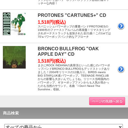
ッチーな内容！
PROTONES "CARTUNES+" CD
1,518円(税込)
スパニッシュパワーポップの重要バンドPROTONESの
1996年のファーストアルバムの再発盤！リマスタリング
されボーナストラックも追加された全21曲！この1stでは
70'sパワーポップパンク的なアプローチ
BRONCO BULLFROG "OAK
APPLE DAY" CD
1,518円(税込)
まさにROCK INDIANAの真骨頂といった感じのパワーポ
ップバンドBRONCO BULLFROGもデッドストックあり
ました！2004年リリースの12曲入り。BIRDS meets
BIG STARなUK産パワーポップ。TEENAGE FANCLUB
からの影響も大きいんでしょうね。リリース当時国内の
パワーポップ、ギターポップファンからも人気が高かっ
たのも当然のサウンド。名曲「I Don't Need The
Sunshine」収録。
ページの先頭へ戻る
商品検索