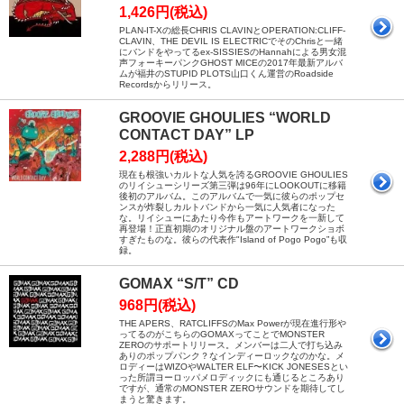
1,426円(税込)
PLAN-IT-Xの総長CHRIS CLAVINとOPERATION:CLIFF-
CLAVIN、THE DEVIL IS ELECTRICでそのChrisと一緒
にバンドをやってるex-SISSIESのHannahによる男女混
声フォーキーパンクGHOST MICEの2017年最新アルバ
ムが福井のSTUPID PLOTS山口くん運営のRoadside
Recordsからリリース。
GROOVIE GHOULIES “WORLD
CONTACT DAY” LP
2,288円(税込)
現在も根強いカルトな人気を誇るGROOVIE GHOULIES
のリイシューシリーズ第三弾は96年にLOOKOUTに移籍
後初のアルバム。このアルバムで一気に彼らのポップセ
ンスが炸裂しカルトバンドから一気に人気者になった
な。リイシューにあたり今作もアートワークを一新して
再登場！正直初期のオリジナル盤のアートワークショボ
すぎたものな。彼らの代表作"Island of Pogo Pogo”も収
録。
GOMAX “S/T” CD
968円(税込)
THE APERS、RATCLIFFSのMax Powerが現在進行形や
ってるのがこちらのGOMAXってことでMONSTER
ZEROのサポートリリース。メンバーは二人で打ち込み
ありのポップパンク？なインディーロックなのかな。メ
ロディーはWIZOやWALTER ELF〜KICK JONESESとい
った所謂ヨーロッパメロディックにも通じるところあり
ですが、通常のMONSTER ZEROサウンドを期待してし
まうと驚きます。