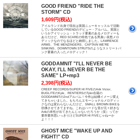
GOOD FRIEND "RIDE THE
STORM" CD
1,609円(税込)
アイルランド出身で現在は英国ニューキャッスルで活動
しているGOOD FRIENDのデビュー・アルバム。英国と
いうかアイリッシュ・トラッド要素のあるメロディーも
ありだけど、RED SCAREの特色である男臭い哀愁メロ
ディックなのでなるほどと納得しました。LAWRENCE
ARMS、THE MENZINGERS、CAPTAIN WE’RE
SINKING、DOWNTOWN STRUTSのようなストリートパ
ンク要素の入ったメロディック！
GODDAMNIT "I'LL NEVER BE
OKAY, I'LL NEVER BE THE
SAME" LP+mp3
2,398円(税込)
CREEP RECORDS/SUPER HI FIVEのArik Victor、
BUGLITEのKyle、RENTIERSのTyler在籍の
GODDAMNITの2ndアルバム！今作は結構イメージ変え
てきちゃいました。もちろんエモーショナルメロディッ
クなのは変わらないんだけど、SMALL BROWN BIKEを
彷彿させてきてますね。これはハードな音が元々好きな
Arikの本性が出てきたんじゃないだろうか（笑）ってか
要所要所思いっきりけどSUPER HI FIVEじゃねーか
よ！！！
GHOST MICE "WAKE UP AND
FIGHT!" CD