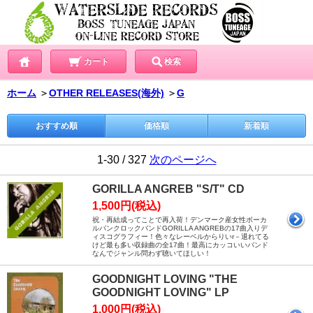
カート
検索
ホーム
＞
OTHER RELEASES(海外)
＞
G
おすすめ順
価格順
新着順
1-30 / 327
次のページへ
GORILLA ANGREB "S/T" CD
1,500円(税込)
祝・再結成ってことで再入荷！デンマーク産女性ボーカ
ルパンクロックバンドGORILLA ANGREBの17曲入りデ
ィスコグラフィー！色々なレーベルからりいr－退れてる
けど最も多い収録曲の全17曲！最高にカッコいいバンド
なんでジャンル問わず聴いてほしい！
GOODNIGHT LOVING "THE
GOODNIGHT LOVING" LP
1,000円(税込)