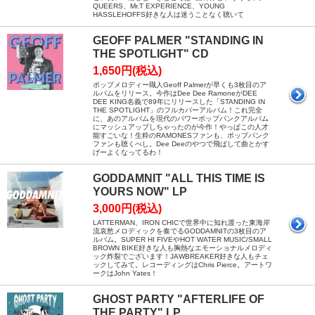
QUEERS、Mr.T EXPERIENCE、YOUNG
HASSLEHOFFS好きな人は迷うことなく聴いて
GEOFF PALMER "STANDING IN
THE SPOTLIGHT" CD
1,650円(税込)
ポップメロディー職人Geoff Palmerが早くも3枚目のア
ルバムをリリース。今作はDee Dee RamoneがDEE
DEE KING名義で89年にリリースした「STANDING IN
THE SPOTLIGHT」のフルカバーアルバム！これ完全
に、あのアルバムを現代のパワーポップパンクアルバム
にマッシュアップしちゃったのが今作！やっぱこの人才
能すごいな！生粋のRAMONESファンも、ポップパンク
ファンも聴くべし。Dee Deeのやつで飛ばして曲とかす
げーよくなってるわ！
GODDAMNIT "ALL THIS TIME IS
YOURS NOW" LP
3,000円(税込)
LATTERMAN、IRON CHICで世界中に知れ渡った東海岸
流哀愁メロディックを奏でるGODDAMNITの3枚目のア
ルバム。SUPER HI FIVEやHOT WATER MUSIC/SMALL
BROWN BIKE好きな人も胸熱なエモーショナルメロディ
ック炸裂でございます！JAWBREAKER好きな人もチェ
ックしてみて。レコーディングはChris Pierce。アートワ
ークはJohn Yates！
GHOST PARTY "AFTERLIFE OF
THE PARTY" LP