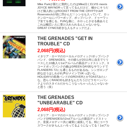
Mike Parkが新たに契約したのはMike曰くELVIS meets
JOYCE MAYNORって言ってるんだけど、確かにそうだ
けど個人的にはROCKET FROM THE CRYPTやJeff
Rosenstockが頭に浮かんだ！シンセも入っていて、ロッ
クンロールにパワーポップ、ポップパンク、ドゥーワッ
プ全てを感じる。FUNな曲に、ホロっとさせる曲ありと
これは幅広い人に受け入れられるんじゃないかな。
GREAT CYNICS好きな人もチェックだよ。
THE GRENADES "GET IN
TROUBLE" CD
2,068円(税込)
イタリア・ローマのローカルメロディック/ポップパンク
バンド、GRENADES。その彼らが2011年に自主でリリ
ースした10曲入り1stアルバムの新品デッドストック。3
コードポップパンクの曲はGREEN DAY的なサウンドで
FLANDERS 72にも通じるものがあるね。シンガロング
的なほうはしわがれ声がメインでUKっぽいな。
HOLIDAY!の前身バンドのGROVERとかTOASTみたい
な。恐らくRANCIDも好きなんだろうけどラモーンパン
クよりのスタイルだからこうなっちゃったんじゃないか
と思う（笑）
THE GRENADES
"UNBEARABLE" CD
2,068円(税込)
イタリア・ローマのローカルメロディック/ポップパンク
バンドGRENADESの2ndアルバムの新品デッドストッ
ク。音質メロディー共に確実に成長してる。特にコーラ
スワークがきちんとハモってるようになってる！1stアル