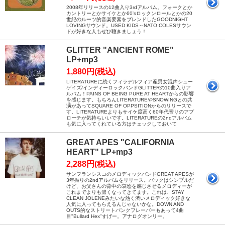
2008年リリースの12曲入り3rdアルバム。フォークとか
カントリーとかサイケとか60'sロックンロールとかの20
世紀のルーツ的音楽要素をブレンドしたGOODNIGHT
LOVINGサウンド。USED KIDS～NATO COLESサウン
ドが好きな人もぜひ聴きましょう！
GLITTER "ANCIENT ROME"
LP+mp3
1,880円(税込)
LITERATUREに続くフィラデルフィア産男女混声シュー
ゲイズ/インディーロックバンドGLITTERの10曲入りア
ルバム！PAINS OF BEING PURE AT HEARTからの影響
を感じます。もちろんLITERATUREやSNOWINGとの共
演があってSQUARE OF OPPSITIONからのリリースで
す。LITERATUREよりもサイケ度高く60年代寄りのアプ
ローチが気持ちいいです。LITERATUREの2ndアルバム
も気に入ってくれている方はチェックしておいて
GREAT APES "CALIFORNIA
HEART" LP+mp3
2,288円(税込)
サンフランシスコのメロディックバンドGREAT APESが
3年振りの2ndアルバムをリリース。バックはシンプルだ
けど、お父さんの背中の哀愁を感じさせるメロディーが
これまでよりも濃くなってきてます。これは、STAY
CLEAN JOLENEみたいな熱く渋いメロディック好きな
人気に入ってもらえるんじゃないかな。DOWN AND
OUTS的なストリートパンクフレーバーもあって4曲
目"Bullard Hex"すげー。アナログオンリー。