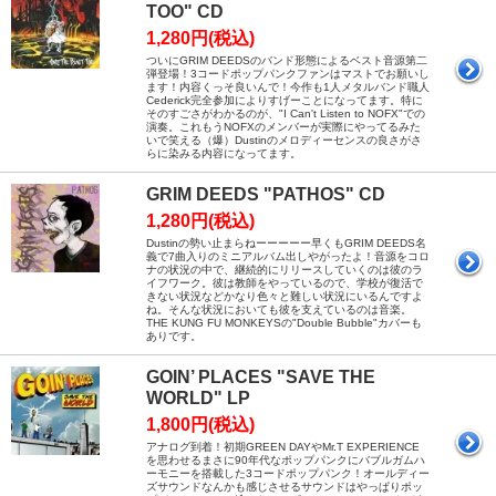
TOO" CD
1,280円(税込)
ついにGRIM DEEDSのバンド形態によるベスト音源第二
弾登場！3コードポップパンクファンはマストでお願いし
ます！内容くっそ良いんで！今作も1人メタルバンド職人
Cederick完全参加によりすげーことになってます。特に
そのすごさがわかるのが、"I Can't Listen to NOFX"での
演奏。これもうNOFXのメンバーが実際にやってるみた
いで笑える（爆）Dustinのメロディーセンスの良さがさ
らに染みる内容になってます。
GRIM DEEDS "PATHOS" CD
1,280円(税込)
Dustinの勢い止まらねーーーーー早くもGRIM DEEDS名
義で7曲入りのミニアルバム出しやがったよ！音源をコロ
ナの状況の中で、継続的にリリースしていくのは彼のラ
イフワーク。彼は教師をやっているので、学校が復活で
きない状況などかなり色々と難しい状況にいるんですよ
ね。そんな状況においても彼を支えているのは音楽。
THE KUNG FU MONKEYSの"Double Bubble"カバーも
ありです。
GOIN’ PLACES "SAVE THE
WORLD" LP
1,800円(税込)
アナログ到着！初期GREEN DAYやMr.T EXPERIENCE
を思わせるまさに90年代なポップパンクにバブルガムハ
ーモニーを搭載した3コードポップパンク！オールディー
ズサウンドなんかも感じさせるサウンドはやっぱりポッ