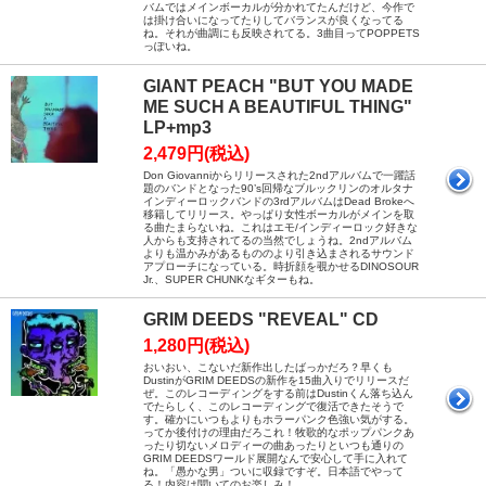
バムではメインボーカルが分かれてたんだけど、今作で
は掛け合いになってたりしてバランスが良くなってる
ね。それが曲調にも反映されてる。3曲目ってPOPPETS
っぽいね。
GIANT PEACH "BUT YOU MADE
ME SUCH A BEAUTIFUL THING"
LP+mp3
2,479円(税込)
Don Giovanniからリリースされた2ndアルバムで一躍話
題のバンドとなった90’s回帰なブルックリンのオルタナ
インディーロックバンドの3rdアルバムはDead Brokeへ
移籍してリリース。やっぱり女性ボーカルがメインを取
る曲たまらないね。これはエモ/インディーロック好きな
人からも支持されてるの当然でしょうね。2ndアルバム
よりも温かみがあるもののより引き込まされるサウンド
アプローチになっている。時折顔を覗かせるDINOSOUR
Jr.、SUPER CHUNKなギターもね。
GRIM DEEDS "REVEAL" CD
1,280円(税込)
おいおい、こないだ新作出したばっかだろ？早くも
DustinがGRIM DEEDSの新作を15曲入りでリリースだ
ぜ。このレコーディングをする前はDustinくん落ち込ん
でたらしく、このレコーディングで復活できたそうで
す。確かにいつもよりもホラーパンク色強い気がする。
ってか後付けの理由だろこれ！牧歌的なポップパンクあ
ったり切ないメロディーの曲あったりといつも通りの
GRIM DEEDSワールド展開なんで安心して手に入れて
ね。「愚かな男」ついに収録ですぞ。日本語でやって
る！内容は聞いてのお楽しみ！