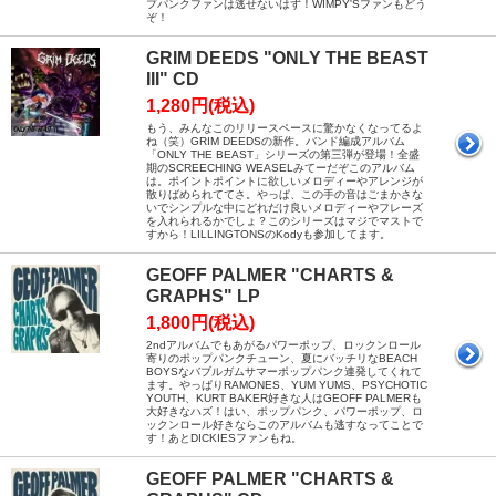
プパンクファンは逃せないはず！WIMPY'Sファンもどう
ぞ！
GRIM DEEDS "ONLY THE BEAST
III" CD
1,280円(税込)
もう、みんなこのリリースペースに驚かなくなってるよ
ね（笑）GRIM DEEDSの新作。バンド編成アルバム
「ONLY THE BEAST」シリーズの第三弾が登場！全盛
期のSCREECHING WEASELみてーだぞこのアルバム
は。ポイントポイントに欲しいメロディーやアレンジが
散りばめられててさ。やっぱ、この手の音はごまかさな
いでシンプルな中にどれだけ良いメロディーやフレーズ
を入れられるかでしょ？このシリーズはマジでマストで
すから！LILLINGTONSのKodyも参加してます。
GEOFF PALMER "CHARTS &
GRAPHS" LP
1,800円(税込)
2ndアルバムでもあがるパワーポップ、ロックンロール
寄りのポップパンクチューン、夏にバッチリなBEACH
BOYSなバブルガムサマーポップパンク連発してくれて
ます。やっぱりRAMONES、YUM YUMS、PSYCHOTIC
YOUTH、KURT BAKER好きな人はGEOFF PALMERも
大好きなハズ！はい、ポップパンク、パワーポップ、ロ
ックンロール好きならこのアルバムも逃すなってことで
す！あとDICKIESファンもね。
GEOFF PALMER "CHARTS &