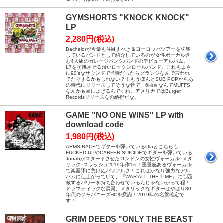
GYMSHORTS "KNOCK KNOCK"
LP
2,280円(税込)
Bachelorが今最も注目すべき＆ヨーロッパツアーを切望
しているバンドとして紹介しているのが女性ボーカル含
む4人組のガレージパンクバンドのデビューアルバム。
L7を彷彿させる渋いロックンロールバンド。これもまさ
に90'sなサウンドで当時だったらグランジなんで言われ
てたりするかもしれない？！もうほんとSUB POPからあ
の時代にリリースしてそうな音で、6曲目なんてMUFFS
なんかも頭によぎるんですわ。アメリカではBurger
Recordsリリースなの納得だな。
GAME "NO ONE WINS" LP with
download code
1,980円(税込)
ARMS RACEでギターを弾いているOlaとこちらも
FUCKED UPやCAREER SUICIDEでギターを弾いている
Jonahがスタートさせたロンドンの女性ヴォーカル･メタ
リック･スラッシュ2019年作1st！重量感あるヴォーカル
で楽器隊に負けぬパワフルさ！これはかなり強力なアル
バムに仕上がっていて、『WAR ALL THE TIME』にも匹
敵するパワーを持ち合わせているんじゃないかって程！
ドラマティックな展開、メタリックなギターはやはり80
年代のジャパニーズHCを意識！2019年の名盤確定で
す！
GRIM DEEDS "ONLY THE BEAST