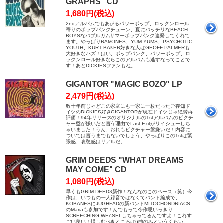
GRAPHS" CD
1,680円(税込)
2ndアルバムでもあがるパワーポップ、ロックンロール
寄りのポップパンクチューン、夏にバッチリなBEACH
BOYSなバブルガムサマーポップパンク連発してくれて
ます。やっぱりRAMONES、YUM YUMS、PSYCHOTIC
YOUTH、KURT BAKER好きな人はGEOFF PALMERも
大好きなハズ！はい、ポップパンク、パワーポップ、ロ
ックンロール好きならこのアルバムも逃すなってことで
す！あとDICKIESファンもね。
GIGANTOR "MAGIC BOZO" LP
2,479円(税込)
数十年前じゃどこの家庭にも一家に一枚だったご存知ド
イツのDICKIES好きGIGANTORが現在ドイツじゃ絶賛再
評価！94年リリースのオリジナルの1stアルバムのピクチ
ャー盤が嫌いだと言う理由でLast Exitがリイシューしち
ゃいました！うん、おれもピクチャー盤嫌いだ！内容に
ついては言うまでもないでしょう、やっぱりこの1stは緊
張感、哀愁感はリアルだ。
GRIM DEEDS "WHAT DREAMS
MAY COME" CD
1,080円(税込)
早くもGRIM DEEDS新作！なんなのこのペース（笑）今
作は、いつもの一人録音ではなくてバンド編成で、
KOBANESにJUGHEADの新バンドMITOCHONDRIACS
のMariaも参加です！んでもって今作思いっきり
SCREECHING WEASELしちゃってるんですよ！これす
ごい良い！惜しむべきところは6曲のみというくらい。