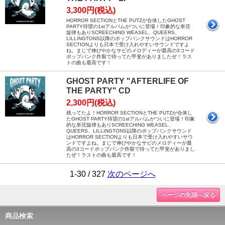
3,300円(税込)
HORROR SECTIONとTHE PUTZが合体したGHOST
PARTY待望の1stアルバムがついに登場！印象的な単弦
旋律もありSCREECHING WEASEL、QUEERS、
LILLINGTONS以降のポップパンクサウンドはHORROR
SECTIONよりも日本で受け入れやすいサウンドですよ
ね。まじで伸びやかなサビのメロディーが最高の3コード
ポップパンク炸裂で待ってた甲斐がありましたぜ！ラス
トの曲も最高です！
GHOST PARTY "AFTERLIFE OF
THE PARTY" CD
2,300円(税込)
残ってたよ！HORROR SECTIONとTHE PUTZが合体し
たGHOST PARTY待望の1stアルバムがついに登場！印象
的な単弦旋律もありSCREECHING WEASEL、
QUEERS、LILLINGTONS以降のポップパンクサウンド
はHORROR SECTIONよりも日本で受け入れやすいサウ
ンドですよね。まじで伸びやかなサビのメロディーが最
高の3コードポップパンク炸裂で待ってた甲斐がありまし
たぜ！ラストの曲も最高です！
1-30 / 327
次のページへ
ページの先頭へ戻る
商品検索