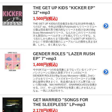
THE GET UP KIDS "KICKER EP"
12"+mp3
1,500円(税込)
THE GET UP KIDSの完全復活を告げる2018年作4曲入
りの12" ep。今作はUS盤をPolyvinylからリリースでユー
ロ盤は現在進行系で精力的なリリースを続けるUKのBig
Scary Monstersがリリース。なんだかこのリリースの仕
方も新旧のレーベルがタッグを組んでていいですな。も
う出だしから終わりまで誰が聴いてもGET UP KIDSでし
かない！待望の復活後のニューアルバムの期待も高まる4
曲。しかし、全く衰えないな。
GENDER ROLES "LAZER RUSH
EP" 7"+mp3
1,408円(税込)
今やUKでは一つの社会現象にまでなっているインディー
パンクシーンに現れた新星ブライトンの3ピース
GENDER ROLESがBig Scary Monstersへ移籍し2ndシ
ングルをリリース。ファズギターでパワーコードと印象
的な旋律を弾きまくり、疾走感のあるリズム隊であっと
いう間の4曲。NAI HARVEST、GNARWOLVESを彷彿さ
せる。けど、やっぱり90年代を色濃く感じさせるんだよ
なぁ。一気に人気が出そう。
GET MARRIED "SONGS FOR
THE SLEEPLESS" LP+mp3
2,178円(税込)