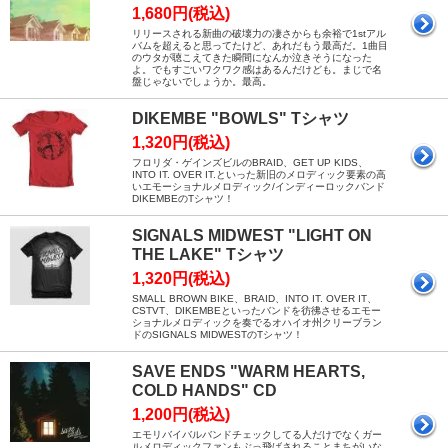
1,680円(税込)
リリースされる新曲の破壊力の凄さからも余裕で1stアル
バムを超えると思ってたけど、あれだもう最高だ。1曲目
のウタが聴こえてきた瞬間になんか泣きそうになった
よ。でもすごいワクワク感はあるんだけども。まじで名
盤じゃないでしょうか。最高。
DIKEMBE "BOWLS" Tシャツ
1,320円(税込)
フロリダ・ゲインズビルのBRAID、GET UP KIDS、
INTO IT. OVER IT.といった新旧のメロディック要素の高
いエモーショナルメロディック/インディーロックバンド
DIKEMBEのTシャツ！
SIGNALS MIDWEST "LIGHT ON
THE LAKE" Tシャツ
1,320円(税込)
SMALL BROWN BIKE、BRAID、INTO IT. OVER IT、
CSTVT、DIKEMBEといったバンドを彷彿させるエモー
ショナルメロディックを奏でるオハイオ州クリーブラン
ドのSIGNALS MIDWESTのTシャツ！
SAVE ENDS "WARM HEARTS,
COLD HANDS" CD
1,200円(税込)
エモリバイバルバンドチェックしてる人だけでなくガー
ルメロディックファンもぶっ飛ばされることまちがいな