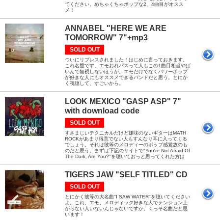
てください。めちゃくちゃポップな2、4曲目がオスス
メ！
ANNABEL "HERE WE ARE
TOMORROW" 7"+mp3
SOLD OUT
ついにリプレスされました！はじめに言っておきます。
これ名盤です。エモおれパスって人もこの1曲目相当やば
いんで無視しないほうが。エモだけでなくパワーポップ
が好きな人にもオススメできるバンドだと思う。とにか
く視聴して、すごいから。
LOOK MEXICO "GASP ASP" 7"
with download code
SOLD OUT
すさまじいテクニカルだけど嫌味のないギターはMATH
ROCKがあまり得意でない人もすんなり耳に入ってくる
でしょう。それは彼等のメロディーのポップ感覚故のも
のだと思う。まずは下記のサイトで"You're Not Afraid Of
The Dark, Are You?"を聴いておっと思ってくれた方は
TIGERS JAW "SELF TITLED" CD
SOLD OUT
とにかく彼等の大名曲"I SAW WATER"を聴いてください
よ。これ、エモ、メロディック好きな人でテンション上
がらない人いないんじゃないですか。くっそ名曲だと思
います！