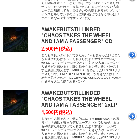
てるMax在籍ってことでこれまでもメロディック寄りの
サウンドだったけど、今作でさらにメロディックな方向
に一気に加速してる。掛け合いや合唱もありだけど、ゲ
インズビルサウンドのように熱い感じではなくやっぱり
オハイオなんで中西部サウンドだな。
AWAKEBUTSTILLINBED
"CHAOS TAKES THE WHEEL
AND I AM A PASSENGER" CD
2,500円(税込)
またもや長いタイトルできたか。1stも良かったけどまた
もや彼女たちはやってくれましたよ！女性ボーカルな
90'sエモ/インディーロックバンド好きな人はこのバンド
大好きだと思います。静と動をうまく使い分けバースト
する展開は燃えます！MINERAL始めとしたCRANK!リリ
ースものや、EMPIRE! EMPIRE!周辺が好きな人はドツ
ボだと思うけれど、EVERYONE ASKED ABOUT YOUと
か好きな人にも愛されるバンド
AWAKEBUTSTILLINBED
"CHAOS TAKES THE WHEEL
AND I AM A PASSENGER" 2xLP
4,500円(税込)
ようやく入荷できた！個人的にはTiny Engines久々の激
良バンド発見と思ったデビューアルバムでしたが、また
もや彼女たちはやってくれましたよ！女性ボーカルな
90'sエモ/インディーロックバンド好きな人はこのバンド
大好きだと思います。静と動をうまく使い分けバースト
する展開は燃えます！MINERAL始めとしたCRANK!リリ