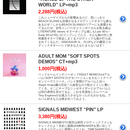
WORLD" LP+mp3
2,288円(税込)
これシューゲイズからの影響あるけど、思いっきり
BEACH SLANGも彷彿させるメロディックギターな曲も
あるだぜ！しかもBEACH SLANGのツアーにも抜擢され
てるんだぜ。女性メンバーがメインボーカルを取る曲は
LITERATURE meets ギターポップな感じもLate 80's～
Early 90'sの匂いがプンプンしてたり、そんな曲の中に突
然爆音ギターで疾走しまくるメロディックな曲が打ち込
まれてくるんだ。DINOSAUR Jr.、FLUFなどの轟音メロ
ディックギターバンド好きな人もたまらないはず！
ADULT MOM "SOFT SPOTS
DEMOS" CT+mp3
1,000円(税込)
ベッドルームインディーポップADULT MOMの2ndアル
バム"SOFT SPOTS"のデモバージョンをカセットテープ
オンリーでリリース。バンド形態のアルバムと比べ
Steph Knipe嬢の完全一人録音なので歌がメインに響い
てくる。そこにチープなシンセサイザーとかアルバムと
は別の表情を見せてるよ。これを音源化したレーベル
Tiny Enginesがお蔵入りさせなかったのもわかるね。ア
ルバム好きな人は聴き比べてみよう。
SIGNALS MIDWEST “PIN" LP
3,380円(税込)
SIGNALS MIDWESTの新作は絶対メロディックファンも
チェックだよ！完全に後期JAWBREAKERを思い出して
くれるメロディーに展開なんだよね。TIMESHARESやっ