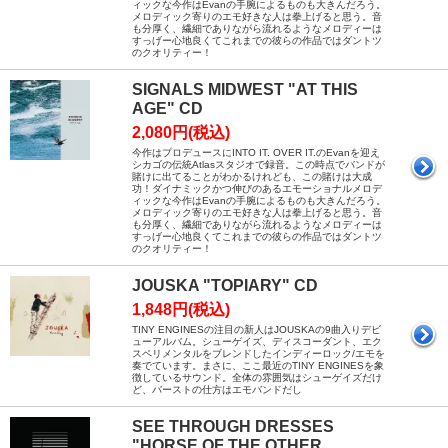
ィックな今作はEvanの手腕によるものも大きんだろう。
メロディック寄りのエモ好きな人は拳上げると思う。音
も分厚く、繊細でありながら流れるようなメロディーは
すっげー心地良くてこれまでの彼らの作品ではダントツ
のクオリティー！
SIGNALS MIDWEST "AT THIS
AGE" CD
2,080円(税込)
今作はプロデュースにINTO IT. OVER IT.のEvanを迎え
シカゴの伝統Atlasスタジオで録音。この時点でバンドが
賭けに出てることがわかるけれども、この賭けは大成
功！ダイナミックかつ伸びのあるエモーショナルメロデ
ィックな今作はEvanの手腕によるものも大きんだろう。
メロディック寄りのエモ好きな人は拳上げると思う。音
も分厚く、繊細でありながら流れるようなメロディーは
すっげー心地良くてこれまでの彼らの作品ではダントツ
のクオリティー！
JOUSKA "TOPIARY" CD
1,848円(税込)
TINY ENGINESの注目の新人はJOUSKAの9曲入りデビ
ューアルバム。シューゲイズ、ディスコーダント、エク
スペリメンタルをブレンドしたインディーロック/エモを
奏でています。まさに、ここ最近のTINY ENGINESを象
徴しているサウンド。全体の雰囲気はシューゲイズだけ
ど、バーストの仕方はエモバンドだし
SEE THROUGH DRESSES
"HORSE OF THE OTHER