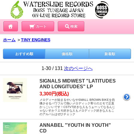
カート
検索
ホーム
＞
TINY ENGINES
おすすめ順
価格順
新着順
1-30 / 131
次のページへ
SIGNALS MIDWEST "LATITUDES
AND LONGITUDES" LP
3,300円(税込)
メロディーが始まるやいなやSMALL BROWN BIKEを彷
彿させるパワフルで熱いメロディック寄りのエモで正直
かっこいいです！CSTVT好きな人もうぉーってなるんじ
ゃないすか？エモ好きな人もメロディック好きな人もこ
のアルバムはぜひチェック
ANNABEL "YOUTH IN YOUTH"
CD