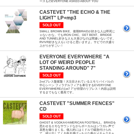
ースものEVERYONE ASKED ABOUT YOU
CASTEVET "THE ECHO & THE
LIGHT" LP+mp3
SOLD OUT
SMALL BROWN BIKE、後期BRAIDが好きな人は即死じ
ゃないかな。でもIRON CHIC、GET BENT、BRIDGE
AND TUNNEL好きな人も大喜びなのは間違いないです。
RVIVR好きな人もいけると思いますよ。サビでの大盛り
上がりがすごい！
EVERYONE EVERYWHERE "A
LOT OF WEIRD PEOPLE
STANDING AROUND" 7"
SOLD OUT
2ndプレス盤紫盤！大注目されているエモリバイバルの
中心シーン フィラデルフィアを牽引するEVERYONE
EVERYWHEREの1st7 7"が待望のリプレス！内容は説明
するまでもなく最高です。
CASTEVET "SUMMER FENCES"
CD
SOLD OUT
GHOST & VODKAやAMERICAN FOOTBALL、BRAIDを
思わせるエモなサウンドながらボーカルはシワガレ声で
哀愁を煽りまくる。個人的にはミドルで緩急付けられ
て、繰り出してくる疾走感ばっちりな曲がメチャクチャ