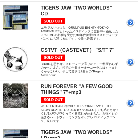
TIGERS JAW "TWO WORLDS"
CD
SOLD OUT
エモでありつつも、GRUMPUS EIGHTやTOKYO
ADVENTUREといったメロディックに世界中へ蔓延した
90's EMOの影響を受けた90年代後半のUKメロディック
パンクにも通じるのです。今作も最高です。
CSTVT（CASTEVET） "S/T" 7"
SOLD OUT
BRAIDを思わせるメロディック寄りのエモで相変わらず
のかっこよさ。後半の全員オーオーコーラスはすさまじ
くかっこいい。そして驚きは2曲目の"Rogers
Alexandra"。
RUN FOREVER "A FEW GOOD
THINGS" 7"+mp3
SOLD OUT
WEAKERTHANSやCHESTER COPPERPOT、THE
SLOW DEATH、GUIDED BY VOICESまでも感じさせて
くれるジワジワやってくる感じがたまらん。力強くも心
温まるハートウォーミングなポップ/メロディックパン
ク、良いです。
TIGERS JAW "TWO WORLDS"