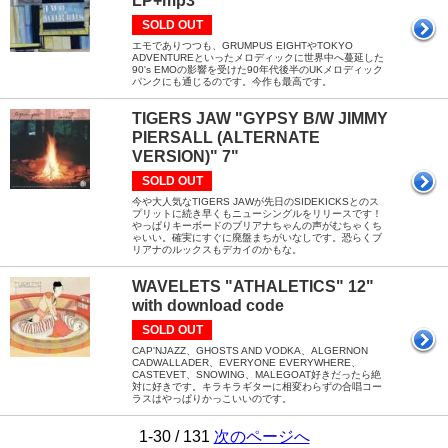
LP+mp3
SOLD OUT
エモでありつつも、GRUMPUS EIGHTやTOKYO
ADVENTUREといったメロディックに世界中へ蔓延した
90's EMOの影響を受けた90年代後半のUKメロディック
パンクにも通じるのです。今作も最高です。
TIGERS JAW "GYPSY B/W JIMMY
PIERSALL (ALTERNATE
VERSION)" 7"
SOLD OUT
今や大人気なTIGERS JAWが先日のSIDEKICKSとのス
プリットに続き早くもニューシングルをリリースです！
やっぱりキーボードのブリアナちゃんの声がむちゃくち
ゃいい。確実にすぐに廃盤まちがいなしです。恐らくブ
リアナのルックスもデカイのかもな。
WAVELETS "ATHALETICS" 12"
with download code
SOLD OUT
CAP'NJAZZ、GHOSTS AND VODKA、ALGERNON
CADWALLADER、EVERYONE EVERYWHERE、
CASTEVET、SNOWING、MALEGOAT好きだったら絶
対に好きです。キラキラギターに相変わらずの合唱コー
ラスはやっぱりかっこいいのです。
1-30 / 131
次のページへ