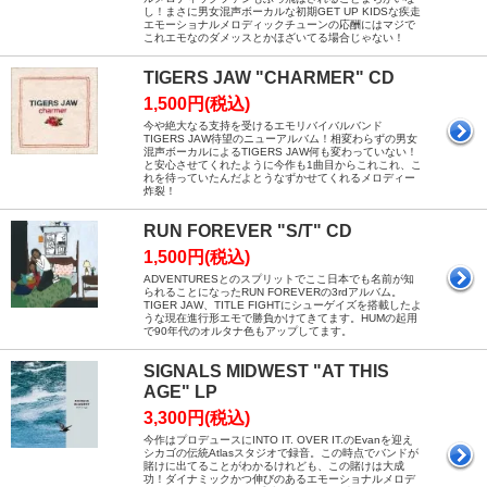
し！まさに男女混声ボーカルな初期GET UP KIDSな疾走
エモーショナルメロディックチューンの応酬にはマジで
これエモなのダメッスとかほざいてる場合じゃない！
TIGERS JAW "CHARMER" CD
1,500円(税込)
今や絶大なる支持を受けるエモリバイバルバンド
TIGERS JAW待望のニューアルバム！相変わらずの男女
混声ボーカルによるTIGERS JAW何も変わっていない！
と安心させてくれたように今作も1曲目からこれこれ、こ
れを待っていたんだよとうなずかせてくれるメロディー
炸裂！
RUN FOREVER "S/T" CD
1,500円(税込)
ADVENTURESとのスプリットでここ日本でも名前が知
られることになったRUN FOREVERの3rdアルバム。
TIGER JAW、TITLE FIGHTにシューゲイズを搭載したよ
うな現在進行形エモで勝負かけてきてます。HUMの起用
で90年代のオルタナ色もアップしてます。
SIGNALS MIDWEST "AT THIS
AGE" LP
3,300円(税込)
今作はプロデュースにINTO IT. OVER IT.のEvanを迎え
シカゴの伝統Atlasスタジオで録音。この時点でバンドが
賭けに出てることがわかるけれども、この賭けは大成
功！ダイナミックかつ伸びのあるエモーショナルメロデ