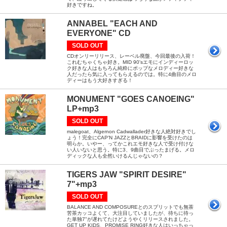
好きですね。
ANNABEL "EACH AND
EVERYONE" CD
SOLD OUT
CDオンリーリリース、レーベル廃盤、今回最後の入荷！
これむちゃくちゃ好き。MID 90'sエモにインディーロッ
ク好きな人はもちろん純粋にポップなメロディー好きな
人だったら気に入ってもらえるのでは。特に4曲目のメロ
ディーはもう大好きすぎる！
MONUMENT "GOES CANOEING"
LP+mp3
SOLD OUT
malegoat、Algernon Cadwallader好きな人絶対好きでし
ょう！完全にCAP'N JAZZとBRAIDに影響を受けたのは
明らか。いやー、ってかこれエモ好きな人で受け付けな
い人いないと思う。特に3、9曲目でぶったまげる。メロ
ディックな人も全然いけるんじゃないの？
TIGERS JAW "SPIRIT DESIRE"
7"+mp3
SOLD OUT
BALANCE AND COMPOSUREとのスプリットでも無茶
苦茶カッコよくて、大注目していましたが、待ちに待っ
た単独7"が遅れてたけどようやくリリースされました。
GET UP KIDS、PROMISE RING好きな人はいっちゃっ