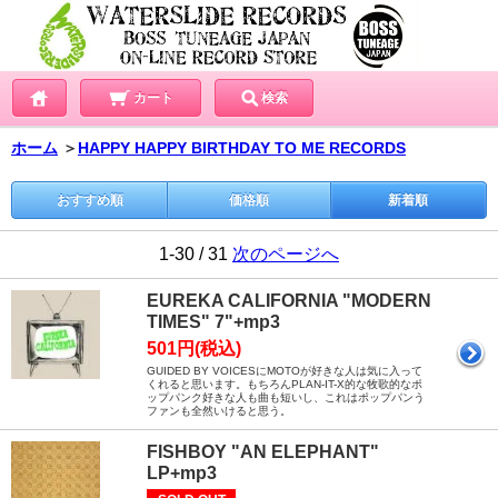
カート
検索
ホーム
＞
HAPPY HAPPY BIRTHDAY TO ME RECORDS
おすすめ順
価格順
新着順
1-30 / 31
次のページへ
EUREKA CALIFORNIA "MODERN
TIMES" 7"+mp3
501円(税込)
GUIDED BY VOICESにMOTOが好きな人は気に入って
くれると思います。もちろんPLAN-IT-X的な牧歌的なポ
ップパンク好きな人も曲も短いし、これはポップパンう
ファンも全然いけると思う。
FISHBOY "AN ELEPHANT"
LP+mp3