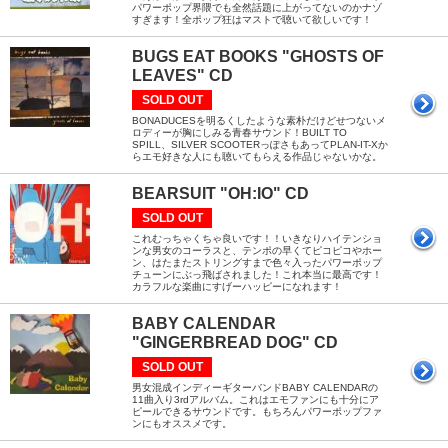
パワーポップ界隈でも全然話題に上がってないのかナゾ
すぎます！全ポップ狂はマストで聴いて欲しいです！
BUGS EAT BOOKS "GHOSTS OF
LEAVES" CD
SOLD OUT
BONADUCESを明るくしたような素朴だけどせつないメ
ロディーが胸にしみる青春サウンド！BUILT TO
SPILL、SILVER SCOOTERっぽさもあってPLAN-IT-Xか
らエモ好きな人にも聴いてもらえる作品じゃないかな。
BEARSUIT "OH:IO" CD
SOLD OUT
これむっちゃくちゃ良いです！！いきなりハイテンショ
ンな男女のコーラスと、テンポの早くてピコピコやホー
ン、はたまたストリングすまで色々入ったパワーポップ
チューンにぶっ飛ばされました！これ本当に最高です！
カラフルな楽曲にすげーハッピーになれます！
BABY CALENDAR
"GINGERBREAD DOG" CD
SOLD OUT
男女混成インディーギターバンドBABY CALENDARの
11曲入り3rdアルバム。これはエモファンにも十分にア
ピールできるサウンドです。もちろんパワーポップファ
ンにもオススメです。