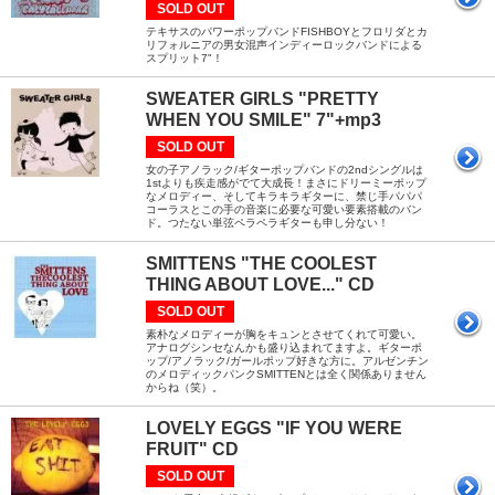
SOLD OUT
テキサスのパワーポップバンドFISHBOYとフロリダとカ
リフォルニアの男女混声インディーロックバンドによる
スプリット7"！
SWEATER GIRLS "PRETTY
WHEN YOU SMILE" 7"+mp3
SOLD OUT
女の子アノラック/ギターポップバンドの2ndシングルは
1stよりも疾走感がでて大成長！まさにドリーミーポップ
なメロディー、そしてキラキラギターに、禁じ手パパパ
コーラスとこの手の音楽に必要な可愛い要素搭載のバン
ド。つたない単弦ペラペラギターも申し分ない！
SMITTENS "THE COOLEST
THING ABOUT LOVE..." CD
SOLD OUT
素朴なメロディーが胸をキュンとさせてくれて可愛い。
アナログシンセなんかも盛り込まれてますよ。ギターポ
ップ/アノラック/ガールポップ好きな方に。アルゼンチン
のメロディックパンクSMITTENとは全く関係ありません
からね（笑）。
LOVELY EGGS "IF YOU WERE
FRUIT" CD
SOLD OUT