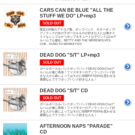
CARS CAN BE BLUE "ALL THE
STUFF WE DO" LP+mp3
SOLD OUT
限定100枚のアナログ盤。ポップパンク、ギターポップ/
アノラックの女の子ボーカルものが好きな人には激オス
スメなシンプルかつポップ＆キュートなサウンドは1stア
ルバムでも健在。BETTY AND THE WEREWOLVES、
CUB、KUNG FU MONKEYSや
DEAD DOG "S/T" LP+mp3
SOLD OUT
ガールボーカルパンクポップバンドDEAD DOGの1stア
ルバムが遂に再発！ファズギターのアノラックバンド好
きな人から曲によってはモロに初期FIFTEENを思わせる
展開なんでラフポップパンク好きな人も！
DEAD DOG "S/T" CD
SOLD OUT
ガールボーカルパンクポップバンドDEAD DOGの1stア
ルバムが遂に再発！ファズギターのアノラックバンド好
きな人から曲によってはモロに初期FIFTEENを思わせる
展開なんでラフポップパンク好きな人も！
AFTERNOON NAPS "PARADE"
CD