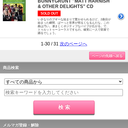
BUNNYGRUNT "MATT HARNISH
& OTHER DELIGHTS" CD
SOLD OUT
いきなりのブギーな始まりで驚かせられるけど、2曲目が
始まった瞬間、ぱーっと世界が明るくなるんだな。この
曲は汚い。凄まじくポジティブなバイブが広がる。で、
トゥルットゥーコーラスですもの。確実に一人で部屋で
踊るでしょう。
1-30 / 31
次のページへ
ページの先頭へ戻る
商品検索
メルマガ登録・解除