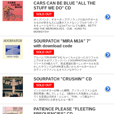
CARS CAN BE BLUE "ALL THE
STUFF WE DO" CD
SOLD OUT
ポップパンク、ギターポップ/アノラックの女の子ボーカ
ルものが好きな人には激オススメなシンプルかつポップ
＆キュートなサウンドは1stアルバムでも健在。BETTY
AND THE WEREWOLVES、CUB、KUNG FU
MONKEYSや
SOURPATCH "MIRA MIJA" 7"
with download code
SOLD OUT
アルバム"CRUSHIN'"がむちゃくちゃよかったカリフォル
ニアのギタポ/アノラックバンドSOURPATCHの2010年
リリースの4曲入り7"。疾走感溢れ瑞々しいボーカルを活
かしたサウンドはPUNK度も高いからガールボーカルメ
ロディックファンにもオススメなサウンド
SOURPATCH "CRUSHIN'" CD
SOLD OUT
イントロのギターが鳴った瞬間、アノラックファンは大
発狂間違い無しでしょうよ。1曲目から大名曲をぶち込ん
でくる音源は大好き！とにかく「FUN」って曲はヤバ
い。SERVOとか好きな人も一発で
PATIENCE PLEASE "FLEETING
FREQUENCIES" CD