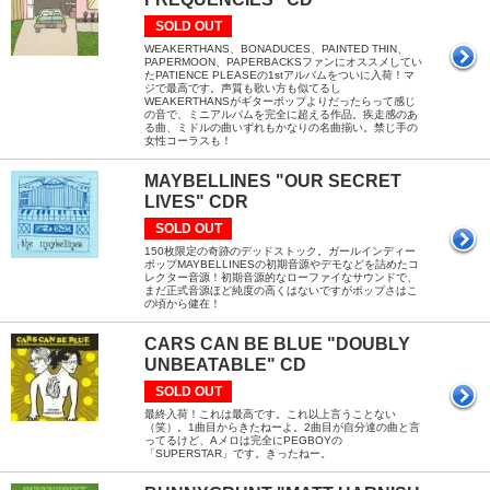
SOLD OUT
WEAKERTHANS、BONADUCES、PAINTED THIN、
PAPERMOON、PAPERBACKSファンにオススメしてい
たPATIENCE PLEASEの1stアルバムをついに入荷！マ
ジで最高です。声質も歌い方も似てるし
WEAKERTHANSがギターポップよりだったらって感じ
の音で、ミニアルバムを完全に超える作品。疾走感のあ
る曲、ミドルの曲いずれもかなりの名曲揃い。禁じ手の
女性コーラスも！
MAYBELLINES "OUR SECRET
LIVES" CDR
SOLD OUT
150枚限定の奇跡のデッドストック。ガールインディー
ポップMAYBELLINESの初期音源やデモなどを詰めたコ
レクター音源！初期音源的なローファイなサウンドで、
まだ正式音源ほど純度の高くはないですがポップさはこ
の頃から健在！
CARS CAN BE BLUE "DOUBLY
UNBEATABLE" CD
SOLD OUT
最終入荷！これは最高です。これ以上言うことない
（笑）。1曲目からきたねーよ。2曲目が自分達の曲と言
ってるけど、Aメロは完全にPEGBOYの
「SUPERSTAR」です。きったねー。