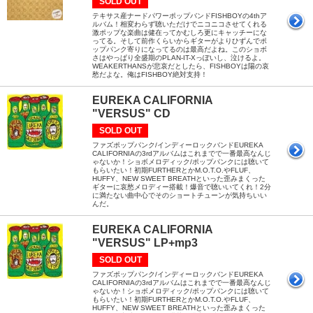
SOLD OUT
テキサス産ナードパワーポップバンドFISHBOYの4thア
ルバム！相変わらず聴いただけでニコニコさせてくれる
激ポップな楽曲は健在ってかむしろ更にキャッチーにな
ってる。そして前作くらいからギターがよりひずんでポ
ップパンク寄りになってるのは最高だよね。このショボ
さはやっぱり全盛期のPLAN-IT-Xっぽいし、泣けるよ。
WEAKERTHANSが悲哀だとしたら、FISHBOYは陽の哀
愁だよな。俺はFISHBOY絶対支持！
EUREKA CALIFORNIA
"VERSUS" CD
SOLD OUT
ファズポップパンク/インディーロックバンドEUREKA
CALIFORNIAの3rdアルバムはこれまでで一番最高なんじ
ゃないか！ショボメロディック/ポップパンクには聴いて
もらいたい！初期FURTHERとかM.O.T.O.やFLUF、
HUFFY、NEW SWEET BREATHといった歪みまくった
ギターに哀愁メロディー搭載！爆音で聴いいてくれ！2分
に満たない曲中心でそのショートチューンが気持ちいい
んだ。
EUREKA CALIFORNIA
"VERSUS" LP+mp3
SOLD OUT
ファズポップパンク/インディーロックバンドEUREKA
CALIFORNIAの3rdアルバムはこれまでで一番最高なんじ
ゃないか！ショボメロディック/ポップパンクには聴いて
もらいたい！初期FURTHERとかM.O.T.O.やFLUF、
HUFFY、NEW SWEET BREATHといった歪みまくった