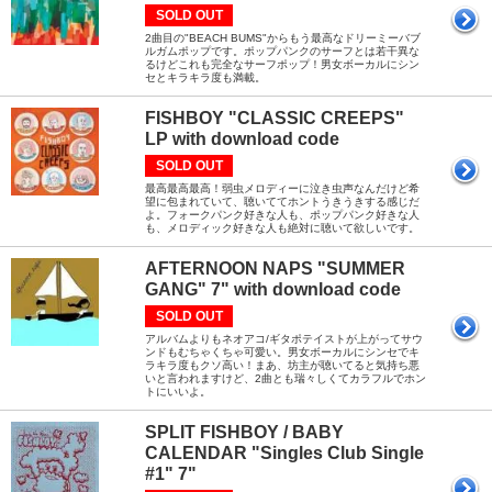
SOLD OUT
2曲目の"BEACH BUMS"からもう最高なドリーミーバブ
ルガムポップです。ポップパンクのサーフとは若干異な
るけどこれも完全なサーフポップ！男女ボーカルにシン
セとキラキラ度も満載。
FISHBOY "CLASSIC CREEPS"
LP with download code
SOLD OUT
最高最高最高！弱虫メロディーに泣き虫声なんだけど希
望に包まれていて、聴いててホントうきうきする感じだ
よ。フォークパンク好きな人も、ポップパンク好きな人
も、メロディック好きな人も絶対に聴いて欲しいです。
AFTERNOON NAPS "SUMMER
GANG" 7" with download code
SOLD OUT
アルバムよりもネオアコ/ギタポテイストが上がってサウ
ンドもむちゃくちゃ可愛い。男女ボーカルにシンセでキ
ラキラ度もクソ高い！まあ、坊主が聴いてると気持ち悪
いと言われますけど、2曲とも瑞々しくてカラフルでホン
トにいいよ。
SPLIT FISHBOY / BABY
CALENDAR "Singles Club Single
#1" 7"