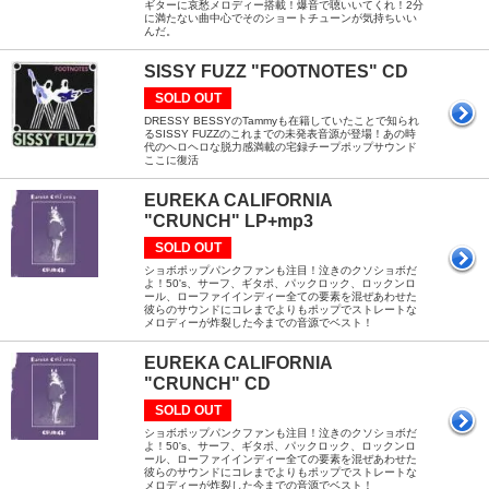
ギターに哀愁メロディー搭載！爆音で聴いいてくれ！2分
に満たない曲中心でそのショートチューンが気持ちいい
んだ。
SISSY FUZZ "FOOTNOTES" CD
SOLD OUT
DRESSY BESSYのTammyも在籍していたことで知られ
るSISSY FUZZのこれまでの未発表音源が登場！あの時
代のヘロヘロな脱力感満載の宅録チープポップサウンド
ここに復活
EUREKA CALIFORNIA
"CRUNCH" LP+mp3
SOLD OUT
ショボポップパンクファンも注目！泣きのクソショボだ
よ！50's、サーフ、ギタポ、パックロック、ロックンロ
ール、ローファイインディー全ての要素を混ぜあわせた
彼らのサウンドにコレまでよりもポップでストレートな
メロディーが炸裂した今までの音源でベスト！
EUREKA CALIFORNIA
"CRUNCH" CD
SOLD OUT
ショボポップパンクファンも注目！泣きのクソショボだ
よ！50's、サーフ、ギタポ、パックロック、ロックンロ
ール、ローファイインディー全ての要素を混ぜあわせた
彼らのサウンドにコレまでよりもポップでストレートな
メロディーが炸裂した今までの音源でベスト！