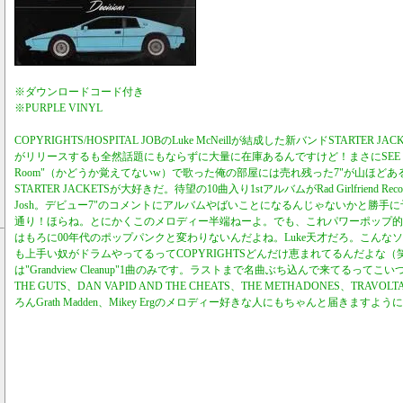
※ダウンロードコード付き
※PURPLE VINYL
COPYRIGHTS/HOSPITAL JOBのLuke McNeillが結成した新バンドSTARTER
がリリースするも全然話題にもならずに大量に在庫あるんですけど！まさにSEE HER T
Room"（かどうか覚えてないw）で歌った俺の部屋には売れ残った7"が山ほど
STARTER JACKETSが大好きだ。待望の10曲入り1stアルバムがRad Girlfriend 
Josh。デビュー7"のコメントにアルバムやばいことになるんじゃないかと勝手
通り！ほらね。とにかくこのメロディー半端ねーよ。でも、これパワーポップ的
はもろに00年代のポップパンクと変わりないんだよね。Luke天才だろ。こんな
も上手い奴がドラムやってるってCOPYRIGHTSどんだけ恵まれてるんだよな
は"Grandview Cleanup"1曲のみです。ラストまで名曲ぶち込んで来てるってこい
THE GUTS、DAN VAPID AND THE CHEATS、THE METHADONES、TRAV
ろんGrath Madden、Mikey Ergのメロディー好きな人にもちゃんと届きますように