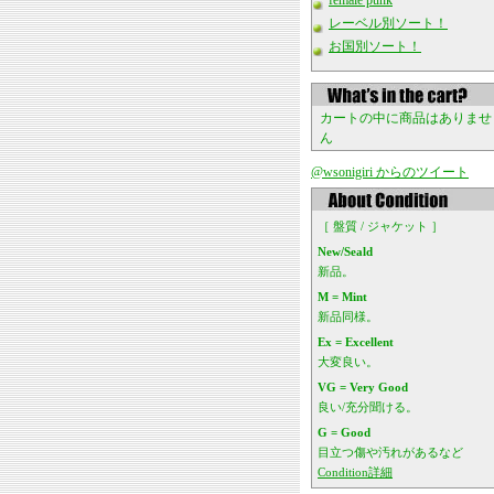
female punk
レーベル別ソート！
お国別ソート！
カートの中に商品はありませ
ん
@wsonigiri からのツイート
［ 盤質 / ジャケット ］
New/Seald
新品。
M = Mint
新品同様。
Ex = Excellent
大変良い。
VG = Very Good
良い/充分聞ける。
G = Good
目立つ傷や汚れがあるなど
Condition詳細