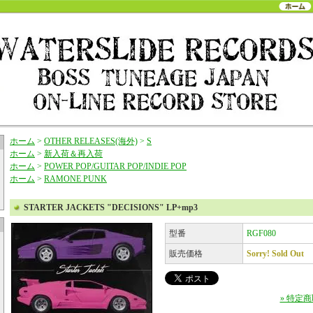
ホーム
>
OTHER RELEASES(海外)
>
S
ホーム
>
新入荷＆再入荷
ホーム
>
POWER POP/GUITAR POP/INDIE POP
ホーム
>
RAMONE PUNK
STARTER JACKETS "DECISIONS" LP+mp3
型番
RGF080
販売価格
Sorry! Sold Out
» 特定