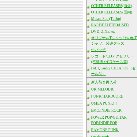
OTHER RELEASES(海外)
OTHER RELEASES(国内)
Mutant Pop (Timbo)
RARE/DELETED/USED
DVD, ZINE, etc
オリジナルTシャツ/その他T
シャツ、関連グッズ
缶バッヂ
レコード/CDアクセサリー
(不織布やCDケース等)
Ltd. Quantity CHEAPOS（セ
ール品）
新入荷＆再入荷
UK MELODIC
PUNK/HARDCORE
UMEA PUNK!!!
EMO/INDIE ROCK
POWER POP/GUITAR
POP/INDIE POP
RAMONE PUNK