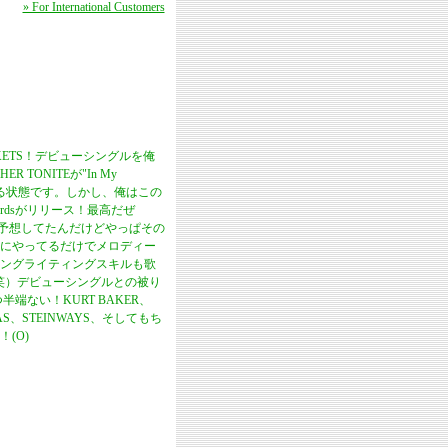
» For International Customers
 JACKETS！デビューシングルを俺
ONITEが"In My
ある状態です。しかし、俺はこの
Recordsがリリース！最高だぜ
に予想してたんだけどやっぱその
にやってるだけでメロディー
ソングライティングスキルも歌
（笑）デビューシングルとの被り
つ半端ない！KURT BAKER、
OLTAS、STEINWAYS、そしてもち
！(O)