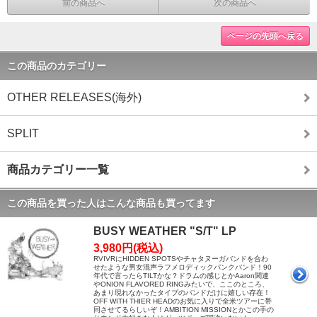
前の商品へ
次の商品へ
ページの先頭へ戻る
この商品のカテゴリー
OTHER RELEASES(海外)
SPLIT
商品カテゴリー一覧
この商品を買った人はこんな商品も買ってます
BUSY WEATHER "S/T" LP
3,980円(税込)
RVIVRにHIDDEN SPOTSやチャタヌーガバンドを合わ
せたような男女混声ラフメロディックパンクバンド！90
年代で言ったらTILTかな？ドラムの感じとかAaron関連
やONION FLAVORED RINGみたいで、ここのところ、
あまり現れなかったタイプのバンドだけに嬉しい存在！
OFF WITH THIER HEADのお気に入りで全米ツアーに帯
同させてるらしいぞ！AMBITION MISSIONとかこの手の