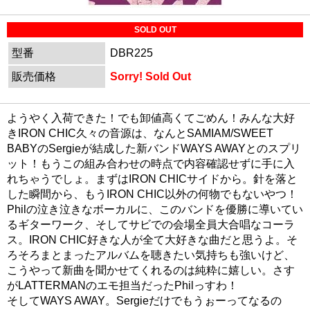
SOLD OUT
型番
DBR225
販売価格
Sorry! Sold Out
ようやく入荷できた！でも卸値高くてごめん！みんな大好
きIRON CHIC久々の音源は、なんとSAMIAM/SWEET
BABYのSergieが結成した新バンドWAYS AWAYとのスプリ
ット！もうこの組み合わせの時点で内容確認せずに手に入
れちゃうでしょ。まずはIRON CHICサイドから。針を落と
した瞬間から、もうIRON CHIC以外の何物でもないやつ！
Philの泣き泣きなボーカルに、このバンドを優勝に導いてい
るギターワーク、そしてサビでの会場全員大合唱なコーラ
ス。IRON CHIC好きな人が全て大好きな曲だと思うよ。そ
ろそろまとまったアルバムを聴きたい気持ちも強いけど、
こうやって新曲を聞かせてくれるのは純粋に嬉しい。さす
がLATTERMANのエモ担当だったPhilっすわ！
そしてWAYS AWAY。Sergieだけでもうぉーってなるの