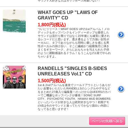
サウンド大好きな人はガッツポーズ間違いない！
WHAT GOES UP "LAWS OF
GRAVITY" CD
1,800円(税込)
ついにリリース！WHAT GOES UPの1stアルバム！メロ
ディックもポップパンクもインディーポップも吸収した
サウンドは流行り廃りではなく20年後にも確実に愛され
るレコードだと思います。透き通るようで力強い女性ボ
ーカルに、タフでありながらも同時に優しさを感じる男
性ボーカルの掛け合い、そこに繊細かつ縦横無尽に弾き
まくるギターワーク、さらにおもちゃを与えられた子供
のように躍動感溢れるドラム！もうこんなの1発でやられ
ちゃいますよ。
RANDELLS "SINGLES B-SIDES
UNRELEASES Vol.1" CD
1,500円(税込)
1st & 2ndアルバムを速攻でソールドアウトというありが
たい反響をいただいたRANDELLSのシングルやデモなど
をまとめた27曲入り編集盤！のっけからQUEERSのカバ
ーでご機嫌なポップパンクが爆発！SONIC SURF
CITY、PSYCHOTIC YOUTH、HAWAII MUD BOMBERS
といったバンドが好きな人は絶対好きなやつ！初期デモ
の頃は今のサウンドと違ってたりでかなり面白い内容に
なってると思いますぜ！
ページの先頭へ戻る