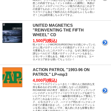
HOLLY。リリース前からかなり反響でしたが、そりゃ当
然この内容ですもん！イントロ終わった瞬間に、鳥肌が
立ったわ！メロディーにアレンジ能力の高さはこれまで
の音源でもわかっていたけど、そこにとてつもないコー
ラスワークも加えて制作された今作はめちゃくちゃ良い
ぞ！これは絶対逃しちゃダメですよ。
UNITED MAGNETICS
"REINVENTING THE FIFTH
WHEEL" CD
1,500円(税込)
怪メロディックMICROSURGEONがその前にやっていた
さらに怪メロディックバンドの新品デッドストック！エ
モ要素も入ったこのメロディックは、なぜに無名なのか
謎なレベルだぞ！高速メロディックチューンもあるし、
エモいサッド感もある。B級メロディック好きも、ユー
ロメロコア好きも聴いてちょうだい！
ACTION PATROL "1993-96 ON
PATROL" LP+mp3
4,000円(税込)
ついにアナログリイシューきた！一部の人に熱狂的な支
持を集めるわずか3年しか活動しなかった伝説的な
RICHMOND VAの奇才・発狂ポップ/メロディックパンク
バンドのディスコグラフィーがリマスタリングを経てつ
いにアナログリイシュー！編集盤CD音源もレア盤化して
たのでこれはありがたい。ポップパンク、メロディッ
ク、エモ/カオティック、ハードコア問わずパンクロック
の全ての要素が詰まった、このギリギリのハイテンショ
ンを耳に刻んで欲しいです。個人的に大きな影響を受け
た大事な大事な90年代のバンド。