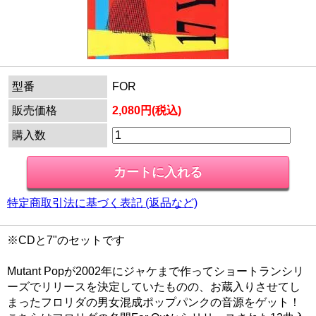
型番
FOR
販売価格
2,080円(税込)
購入数
特定商取引法に基づく表記 (返品など)
※CDと7"のセットです
Mutant Popが2002年にジャケまで作ってショートランシリ
ーズでリリースを決定していたものの、お蔵入りさせてし
まったフロリダの男女混成ポップパンクの音源をゲット！