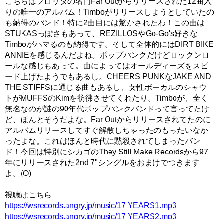
こちらはフロリダの名門Far Outからリリースされた12曲入
りの唯一のアルバム！Timboがリリースしようとしていたの
も納得のバンド！特に2曲目には驚かされたわ！この曲は
STUKASっぽさもあって、REZILLOSやGo-Go's好きな
Timboがハマるのも納得です。そして全体的にはDIRT BIKE
ANNIEを感じるんだよね。ポップパンクだけどロックンロ
ールな感じもあって。曲によってはオールディーズをスピ
ード上げたようでもあるし。CHEERS PUNKなJAKE AND
THE STIFFSに通じる曲もあるし、女性ボーカルのシャウ
トがMUFFSのKimを彷彿させてくれたり。Timboが、全く
無名なのが謎の90年代ポップパンクバンドって言ってたけ
ど、ほんとそうだよな。Far Outからリリースされてたのに
アルバムリリースしてすぐ解散しちゃったのもったいなか
ったよな。これはほんと時代に黙殺されてしまったバン
ド！今回は特別にシカゴのThey Still Make Recordsから97
年にリリースされた2nd 7"シングルをおまけでつきます
よ。(O)
視聴はこちら
https://wsrecords.angry.jp/music/17 YEARS1.mp3
https://wsrecords.angry.jp/music/17 YEARS2.mp3