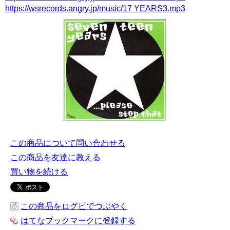
https://wsrecords.angry.jp/music/17 YEARS3.mp3
この商品について問い合わせる
この商品を友達に教える
買い物を続ける
この商品をログピでつぶやく
はてなブックマークに登録する