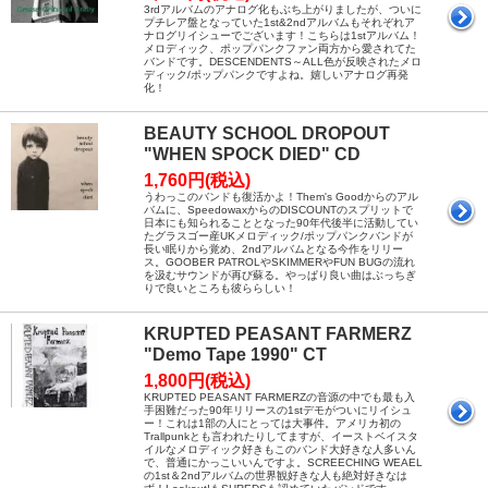
3rdアルバムのアナログ化もぶち上がりましたが、ついに
プチレア盤となっていた1st&2ndアルバムもそれぞれア
ナログリイシューでございます！こちらは1stアルバム！
メロディック、ポップパンクファン両方から愛されてた
バンドです。DESCENDENTS～ALL色が反映されたメロ
ディック/ポップパンクですよね。嬉しいアナログ再発
化！
BEAUTY SCHOOL DROPOUT
"WHEN SPOCK DIED" CD
1,760円(税込)
うわっこのバンドも復活かよ！Them's Goodからのアル
バムに、SpeedowaxからのDISCOUNTのスプリットで
日本にも知られることとなった90年代後半に活動してい
たグラスゴー産UKメロディック/ポップパンクバンドが
長い眠りから覚め、2ndアルバムとなる今作をリリー
ス。GOOBER PATROLやSKIMMERやFUN BUGの流れ
を汲むサウンドが再び蘇る。やっぱり良い曲はぶっちぎ
りで良いところも彼ららしい！
KRUPTED PEASANT FARMERZ
"Demo Tape 1990" CT
1,800円(税込)
KRUPTED PEASANT FARMERZの音源の中でも最も入
手困難だった90年リリースの1stデモがついにリイシュ
ー！これは1部の人にとっては大事件。アメリカ初の
Trallpunkとも言われたりしてますが、イーストベイスタ
イルなメロディック好きもこのバンド大好きな人多いん
で、普通にかっこいいんですよ。SCREECHING WEAEL
の1st＆2ndアルバムの世界観好きな人も絶対好きなは