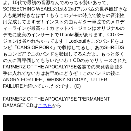
よ。10代で最初の音源なんでめっちゃ勢いあって、
SCREECHING WEAELの1st＆2ndアルバムの世界観好きな
人も絶対好きなはず！もうこのデモの時点で彼らの音楽性
は完成してますぜ！インストの曲もギター単弦でのメロデ
ィーラインが最高っ！カセットバージョンはオリジナルの
デモに忠実のインサートでThanks欄があります。CDバー
ジョンは省かれちゃってます！Lookout!もこのバンドをコ
ンピ「CANS OF PORK」で収録してるし、あのSHREDS
もコンピ7"でこのバンドを収録してるんだよ。もっと多く
の人に再評価してもらいたいわ！CDのみでリリースされた
FARMERZ OF THE APOCALYPSE名義での未発表音源を
手に入れてない方はお早めにどうぞ！このバンドの後に
ANGRY FOR LIFE、WHISKY SUNDAY、UTTER
FAILUREと続いていったのです。(O)
FARMERZ OF THE APOCALYPSE "PERMANENT
DAMAGE" CDは
こちら
から