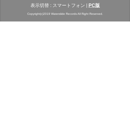
表示切替 :
スマートフォン
|
PC版
Copyright(c)2019 Waterslide Records All Right Reserved.