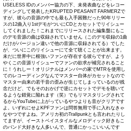
USELESS IDのメンバー協力の下、未発表曲などをレコー
ディングして発表したKRUPTED PEASANT FARMERZで
すが、彼らの音源の中でも最も入手困難だった90年リリー
スの12曲入り1stデモがついにCDとカセットでリイシュー
してくれました！これまでにリリースされた編集盤にもこ
のデモ音源の曲は収録されていません（このデモ収録の1曲
だけがバージョン違いで他の音源に収録されてる）でした
が、ついにこのリイシューにて全て聴くことが出来ます。
未だに世界中に根強いファンが存在する彼らですが、よう
やくこの音源リイシューでファンの欲求が補完されること
に！うれしー！オリジナルはメンバーの家でMTRを使用し
てのレコーディングなんでマスター自体がカセットなので
マスター由来の若干音の歪みが生じてしまっているのが残
念だけど、でもそのおかげで逆にカセットでデモを聴いて
るような錯覚に陥れます（笑）でもリマスタリングされて
るからYouTubeに上がっているやつよりも音がクリアです
よ。いずれにせよKPFファンは問答無用で手に入れなきゃ
なやつですよね。アメリカ初のTrallpunkとも言われたりし
てますが、イーストベイスタイルなメロディック好きもこ
のバンド大好きな人多いんで、普通にかっこいいんです