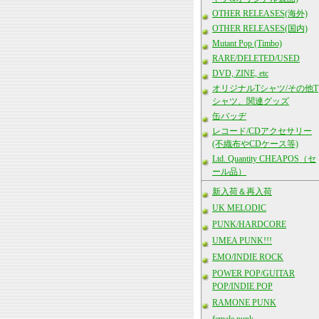
OTHER RELEASES(海外)
OTHER RELEASES(国内)
Mutant Pop (Timbo)
RARE/DELETED/USED
DVD, ZINE, etc
オリジナルTシャツ/その他T
シャツ、関連グッズ
缶バッヂ
レコード/CDアクセサリー
(不織布やCDケース等)
Ltd. Quantity CHEAPOS（セ
ール品）
新入荷＆再入荷
UK MELODIC
PUNK/HARDCORE
UMEA PUNK!!!
EMO/INDIE ROCK
POWER POP/GUITAR
POP/INDIE POP
RAMONE PUNK