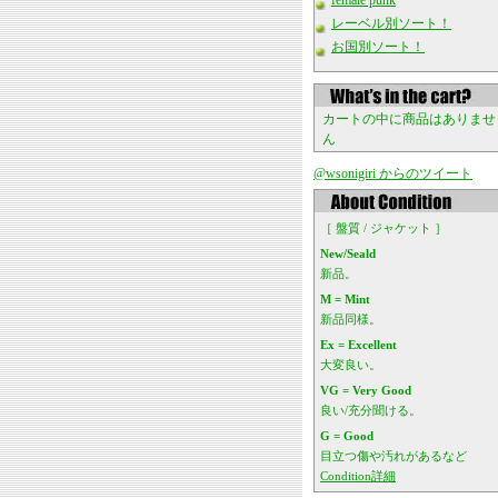
female punk
レーベル別ソート！
お国別ソート！
カートの中に商品はありませ
ん
@wsonigiri からのツイート
［ 盤質 / ジャケット ］
New/Seald
新品。
M = Mint
新品同様。
Ex = Excellent
大変良い。
VG = Very Good
良い/充分聞ける。
G = Good
目立つ傷や汚れがあるなど
Condition詳細