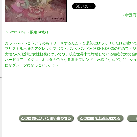
» 特定
※Green Vinyl（限定249枚）
おっBrassneckこういうのもリリースするんだ？と最初はびっくりしたけど聴
ブリストル出身のアグレッシブポストパンクバンドSCARE BEARSの初のフィ
女性2人で歌詞は女性軽視についてや、現在世界中で増殖している極右勢力の台
ハードコア、メタル、オルタナ色々な要素をブレンドした感じなんだけど、シュ
曲がダントツにかっこいい。(O)