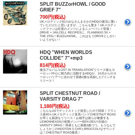
SPLIT BUZZorHOWL / GOOD
GRIEF 7"
700円(税込)
UKメロディック狂のみなさんまさかのHDQの復活に驚い
ていただけたと思いますが、こちらも驚き！UKメロディ
ックファンは狂喜のメンツによるニューバンド登場！
DRIVE + JAILCELL RECIPESに、FLAMINGO 50 +
THE 255s！BUZZorHOWL。これはもうDRIVEとしかい
いようがない！
HDQ "WHEN WORLDS
COLLIDE" 7"+mp3
814円(税込)
復活アルバム“LOST IN TRANSLATION”リリース後もヨ
ーロッパ中心に精力的に活動するHDQが、10月からのヨ
ーロッパツアーに合わせて新曲2曲を収録した7インチを
リリース！
SPLIT CHESTNUT ROAD /
VARSITY DRAG 7"
1,188円(税込)
こちらもUSでデッドストック発見したので回収！フラン
ス産90's UKメロディック直系バンドCHESTNUT ROAD
が早くも新譜をリリース！お相手は彼らが敬愛する
LEMONHEADSの初期メンバーBEN DEILY在籍の
VARSITY DRAG！両者ともに新曲3曲づつ。もうなんで
しょうかこのHOOTON 3 CARとBROCCOLIなサウンド
は！CHESTNUT ROAD最高！