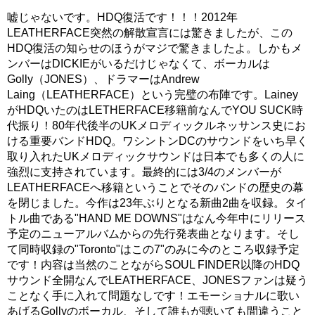
嘘じゃないです。HDQ復活です！！！2012年
LEATHERFACE突然の解散宣言には驚きましたが、この
HDQ復活の知らせのほうがマジで驚きましたよ。しかもメ
ンバーはDICKIEがいるだけじゃなくて、ボーカルは
Golly（JONES）、ドラマーはAndrew
Laing（LEATHERFACE）という完璧の布陣です。Lainey
がHDQいたのはLETHERFACE移籍前なんでYOU SUCK時
代振り！80年代後半のUKメロディックルネッサンス史にお
ける重要バンドHDQ。ワシントンDCのサウンドをいち早く
取り入れたUKメロディックサウンドは日本でも多くの人に
強烈に支持されています。最終的には3/4のメンバーが
LEATHERFACEへ移籍ということでそのバンドの歴史の幕
を閉じました。今作は23年ぶりとなる新曲2曲を収録。タイ
トル曲である"HAND ME DOWNS"はなん今年中にリリース
予定のニューアルバムからの先行発表曲となります。そし
て同時収録の"Toronto"はこの7"のみに今のところ収録予定
です！内容は当然のことながらSOUL FINDER以降のHDQ
サウンド全開なんでLEATHERFACE、JONESファンは疑う
ことなく手に入れて問題なしです！エモーショナルに歌い
あげるGollyのボーカル、そして誰もが聴いても間違うこと