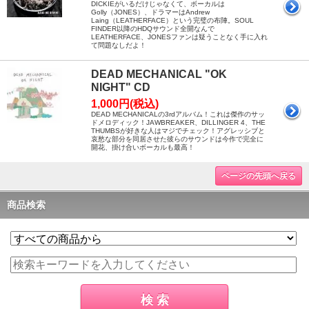
DICKIEがいるだけじゃなくて、ボーカルは
Golly（JONES）、ドラマーはAndrew
Laing（LEATHERFACE）という完璧の布陣。SOUL
FINDER以降のHDQサウンド全開なんで
LEATHERFACE、JONESファンは疑うことなく手に入れ
て問題なしだよ！
DEAD MECHANICAL "OK
NIGHT" CD
1,000円(税込)
DEAD MECHANICALの3rdアルバム！これは傑作のサッ
ドメロディック！JAWBREAKER、DILLINGER 4、THE
THUMBSが好きな人はマジでチェック！アグレッシブと
哀愁な部分を同居させた彼らのサウンドは今作で完全に
開花、掛け合いボーカルも最高！
ページの先頭へ戻る
商品検索