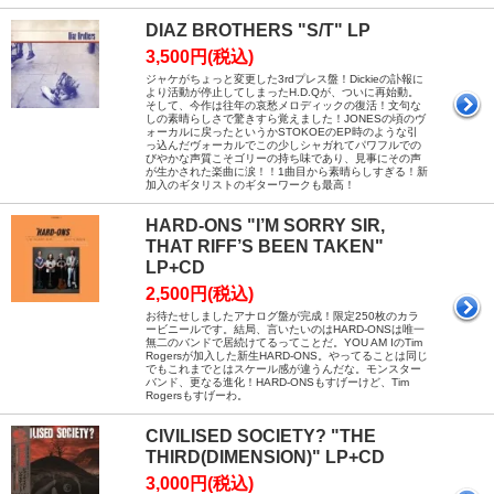
DIAZ BROTHERS "S/T" LP
3,500円(税込)
ジャケがちょっと変更した3rdプレス盤！Dickieの訃報に
より活動が停止してしまったH.D.Qが、ついに再始動。
そして、今作は往年の哀愁メロディックの復活！文句な
しの素晴らしさで驚きすら覚えました！JONESの頃のヴ
ォーカルに戻ったというかSTOKOEのEP時のような引
っ込んだヴォーカルでこの少しシャガれてパワフルでの
びやかな声質こそゴリーの持ち味であり、見事にその声
が生かされた楽曲に涙！！1曲目から素晴らしすぎる！新
加入のギタリストのギターワークも最高！
HARD-ONS "I’M SORRY SIR,
THAT RIFF’S BEEN TAKEN"
LP+CD
2,500円(税込)
お待たせしましたアナログ盤が完成！限定250枚のカラ
ービニールです。結局、言いたいのはHARD-ONSは唯一
無二のバンドで居続けてるってことだ。YOU AM IのTim
Rogersが加入した新生HARD-ONS。やってることは同じ
でもこれまでとはスケール感が違うんだな。モンスター
バンド、更なる進化！HARD-ONSもすげーけど、Tim
Rogersもすげーわ。
CIVILISED SOCIETY? "THE
THIRD(DIMENSION)" LP+CD
3,000円(税込)