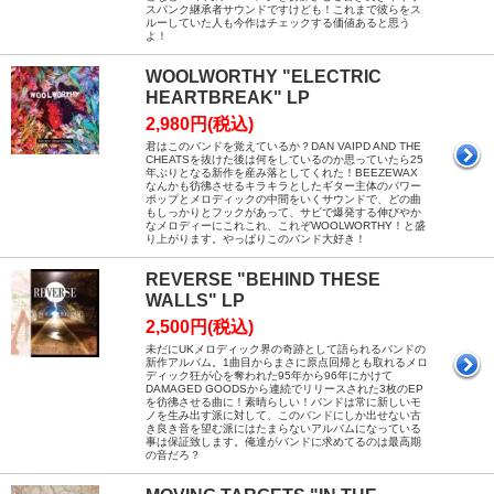
スパンク継承者サウンドですけども！これまで彼らをス
ルーしていた人も今作はチェックする価値あると思う
よ！
WOOLWORTHY "ELECTRIC
HEARTBREAK" LP
2,980円(税込)
君はこのバンドを覚えているか？DAN VAIPD AND THE
CHEATSを抜けた後は何をしているのか思っていたら25
年ぶりとなる新作を産み落としてくれた！BEEZEWAX
なんかも彷彿させるキラキラとしたギター主体のパワー
ポップとメロディックの中間をいくサウンドで、どの曲
もしっかりとフックがあって、サビで爆発する伸びやか
なメロディーにこれこれ、これぞWOOLWORTHY！と盛
り上がります。やっぱりこのバンド大好き！
REVERSE "BEHIND THESE
WALLS" LP
2,500円(税込)
未だにUKメロディック界の奇跡として語られるバンドの
新作アルバム。1曲目からまさに原点回帰とも取れるメロ
ディック狂が心を奪われた95年から96年にかけて
DAMAGED GOODSから連続でリリースされた3枚のEP
を彷彿させる曲に！素晴らしい！バンドは常に新しいモ
ノを生み出す派に対して、このバンドにしか出せない古
き良き音を望む派にはたまらないアルバムになっている
事は保証致します。俺達がバンドに求めてるのは最高期
の音だろ？