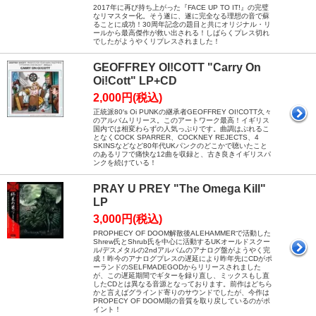
2017年に再び持ち上がった『FACE UP TO IT!』の完璧
なリマスター化。そう遂に、遂に完全なる理想の音で蘇
ることに成功！30周年記念の題目と共にオリジナル・リ
ールから最高傑作が救い出される！しばらくプレス切れ
でしたがようやくリプレスされました！
GEOFFREY OI!COTT "Carry On
Oi!Cott" LP+CD
2,000円(税込)
正統派80′s Oi PUNKの継承者GEOFFREY OI!COTT久々
のアルバムリリース。このアートワーク最高！イギリス
国内では相変わらずの人気っぷりです。曲調はぶれるこ
となくCOCK SPARRER、COCKNEY REJECTS、4
SKINSなどなど80年代UKパンクのどこかで聴いたこと
のあるリフで痛快な12曲を収録と、古き良きイギリスパ
ンクを続けている！
PRAY U PREY "The Omega Kill"
LP
3,000円(税込)
PROPHECY OF DOOM解散後ALEHAMMERで活動した
Shrew氏とShrub氏を中心に活動するUKオールドスクー
ル/デスメタルの2ndアルバムのアナログ盤がようやく完
成！昨今のアナログプレスの遅延により昨年先にCDがポ
ーランドのSELFMADEGODからリリースされました
が、この遅延期間でギターを録り直し、ミックスもし直
したCDとは異なる音源となっております。前作はどちら
かと言えばグラインド寄りのサウンドでしたが、今作は
PROPECY OF DOOM期の音質を取り戻しているのがポ
イント！