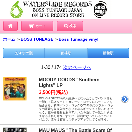
カート
検索
ホーム
＞
BOSS TUNEAGE
＞
Boss Tuneage vinyl
おすすめ順
価格順
新着順
1-30 / 174
次のページへ
MOODY GOODS "Southern
Lights" LP
3,500円(税込)
ROUGH GUTTSが4人編成へとなったことでバンド名も
一新して再スタート！ガレージ・ロックにハードコアを
融合させ、初期パンク・ロックや70年代のグラム・ロッ
クの要素を取り入れかなりエネルギッシュ！勢いだけで
なく、聴かせる曲もありアルバムを通して一気に引き込
ませる流れも秀逸。すでに、話題になっているこのアル
バムで、彼らは着実にステップアップしてくだろう。
MAU MAUS "The Battle Scars Of