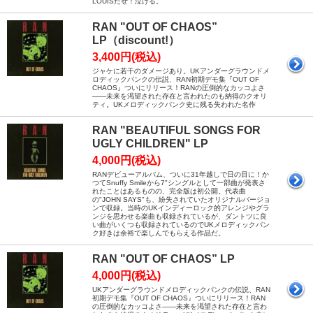
LOUISだぜ！泣ける。
RAN "OUT OF CHAOS”
LP（discount!）
3,400円(税込)
ジャケに若干のダメージあり。UKアンダーグラウンドメ
ロディックパンクの伝説、RAN初期デモ集『OUT OF
CHAOS』ついにリリース！RANの圧倒的なカッコよさ
――未来を渇望された存在と言われたのも納得のクオリ
ティ。UKメロディックパンク史に残る失われた名作
RAN "BEAUTIFUL SONGS FOR
UGLY CHILDREN" LP
4,000円(税込)
RANデビューアルバム、ついに31年越しで日の目に！か
つてSnuffy Smileから7"シングルとして一部曲が発表さ
れたことはあるものの、完全版は初公開。代表曲
の"JOHN SAYS"も、紛失されていたオリジナルバージョ
ンで収録。当時のUKインディーロック的アレンジやグラ
ンジを思わせる楽曲も収録されているが、ダントツに良
い曲がいくつも収録されているのでUKメロディックパン
ク好きは余裕で楽しんでもらえる作品だ。
RAN "OUT OF CHAOS” LP
4,000円(税込)
UKアンダーグラウンドメロディックパンクの伝説、RAN
初期デモ集『OUT OF CHAOS』ついにリリース！RAN
の圧倒的なカッコよさ――未来を渇望された存在と言わ