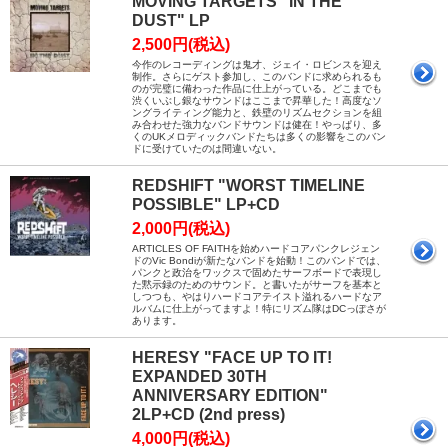
MOVING TARGETS "IN THE
DUST" LP
2,500円(税込)
今作のレコーディングは鬼才、ジェイ・ロビンスを迎え
制作。さらにゲスト参加し、このバンドに求められるも
のが完璧に備わった作品に仕上がっている。どこまでも
渋くいぶし銀なサウンドはここまで昇華した！高度なソ
ングライティング能力と、鉄壁のリズムセクションを組
み合わせた強力なバンドサウンドは健在！やっぱり、多
くのUKメロディックバンドたちは多くの影響をこのバン
ドに受けていたのは間違いない。
REDSHIFT "WORST TIMELINE
POSSIBLE" LP+CD
2,000円(税込)
ARTICLES OF FAITHを始めハードコアパンクレジェン
ドのVic Bondiが新たなバンドを始動！このバンドでは、
パンクと政治をワックスで固めたサーフボードで表現し
た黙示録のためのサウンド。と書いたがサーフを基本と
しつつも、やはりハードコアテイスト溢れるハードなア
ルバムに仕上がってますよ！特にリズム隊はDCっぽさが
あります。
HERESY "FACE UP TO IT!
EXPANDED 30TH
ANNIVERSARY EDITION"
2LP+CD (2nd press)
4,000円(税込)