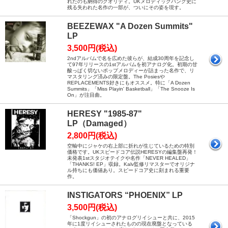
れたのも納得のクオリティ。UKメロディックパンク史に
残る失われた名作の一部が、ついにその姿を現す。
BEEZEWAX "A Dozen Summits"
LP
3,500円(税込)
2ndアルバムで名を広めた彼らが、結成30周年を記念し
て97年リリースの1stアルバムを初アナログ化。初期の甘
酸っぱく切ないポップメロディーが詰まった名作で、リ
マスタリング済みの限定盤。The Posiesや
REPLACEMENTS好きにもオススメ。特に「A Dozen
Summits」「Miss Playin' Basketball」「The Snooze Is
On」が注目曲。
HERESY "1985-87"
LP（Damaged）
2,800円(税込)
空輸中にジャケの右上部に折れが生じているための特別
価格です。UKスピードコア伝説HERESYの編集盤再発！
未発表1stスタジオテイクや名作「NEVER HEALED」
「THANKS! EP」収録。Kalv監修リマスターでオリジナ
ル持ちにも価値あり。スピードコア史に刻まれる重要
作。
INSTIGATORS “PHOENIX” LP
3,500円(税込)
「Shockgun」の初のアナログリイシューと共に、2015
年に1度リイシューされたものの現在廃盤となっている