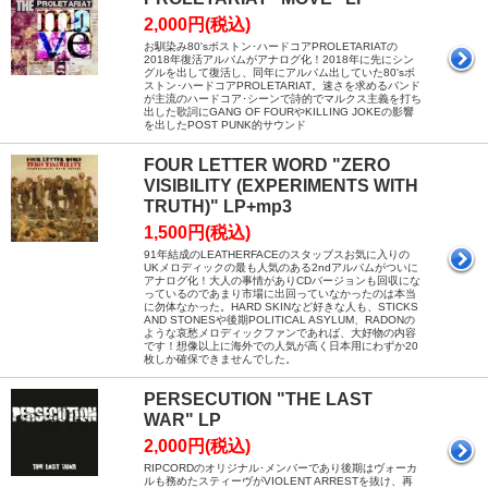
2,000円(税込)
お馴染み80'sボストン･ハードコアPROLETARIATの
2018年復活アルバムがアナログ化！2018年に先にシン
グルを出して復活し、同年にアルバム出していた80'sボ
ストン･ハードコアPROLETARIAT。速さを求めるバンド
が主流のハードコア･シーンで詩的でマルクス主義を打ち
出した歌詞にGANG OF FOURやKILLING JOKEの影響
を出したPOST PUNK的サウンド
FOUR LETTER WORD "ZERO
VISIBILITY (EXPERIMENTS WITH
TRUTH)" LP+mp3
1,500円(税込)
91年結成のLEATHERFACEのスタッブスお気に入りの
UKメロディックの最も人気のある2ndアルバムがついに
アナログ化！大人の事情がありCDバージョンも回収にな
っているのであまり市場に出回っていなかったのは本当
に勿体なかった。HARD SKINなど好きな人も、STICKS
AND STONESや後期POLITICAL ASYLUM、RADONの
ような哀愁メロディックファンであれば、大好物の内容
です！想像以上に海外での人気が高く日本用にわずか20
枚しか確保できませんでした。
PERSECUTION "THE LAST
WAR" LP
2,000円(税込)
RIPCORDのオリジナル･メンバーであり後期はヴォーカ
ルも務めたスティーヴがVIOLENT ARRESTを抜け、再