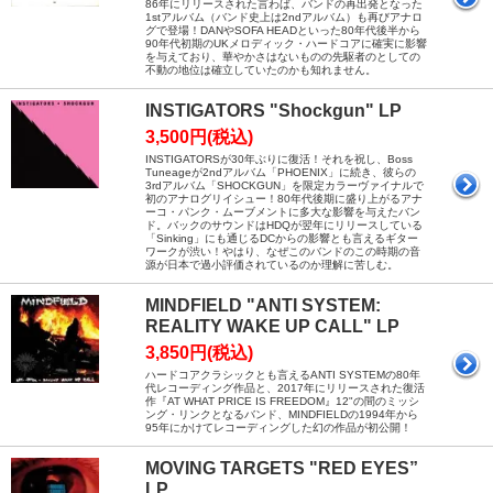
86年にリリースされた言わば、バンドの再出発となった
1stアルバム（バンド史上は2ndアルバム）も再びアナロ
グで登場！DANやSOFA HEADといった80年代後半から
90年代初期のUKメロディック・ハードコアに確実に影響
を与えており、華やかさはないものの先駆者のとしての
不動の地位は確立していたのかも知れません。
INSTIGATORS "Shockgun" LP
3,500円(税込)
INSTIGATORSが30年ぶりに復活！それを祝し、Boss
Tuneageが2ndアルバム「PHOENIX」に続き、彼らの
3rdアルバム「SHOCKGUN」を限定カラーヴァイナルで
初のアナログリイシュー！80年代後期に盛り上がるアナ
ーコ・パンク・ムーブメントに多大な影響を与えたバン
ド。バックのサウンドはHDQが翌年にリリースしている
「Sinking」にも通じるDCからの影響とも言えるギター
ワークが渋い！やはり、なぜこのバンドのこの時期の音
源が日本で過小評価されているのか理解に苦しむ。
MINDFIELD "ANTI SYSTEM:
REALITY WAKE UP CALL" LP
3,850円(税込)
ハードコアクラシックとも言えるANTI SYSTEMの80年
代レコーディング作品と、2017年にリリースされた復活
作『AT WHAT PRICE IS FREEDOM』12"の間のミッシ
ング・リンクとなるバンド、MINDFIELDの1994年から
95年にかけてレコーディングした幻の作品が初公開！
MOVING TARGETS "RED EYES”
LP