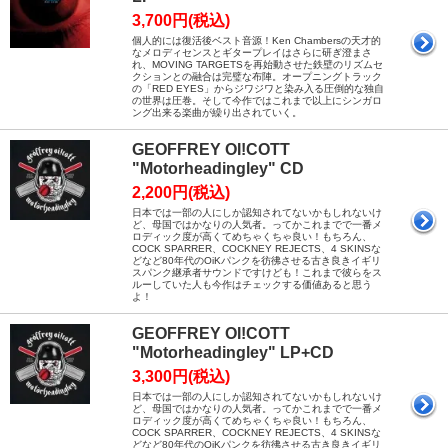
3,700円(税込)
個人的には復活後ベスト音源！Ken Chambersの天才的
なメロディセンスとギタープレイはさらに研ぎ澄まさ
れ、MOVING TARGETSを再始動させた鉄壁のリズムセ
クションとの融合は完璧な布陣。オープニングトラック
の「RED EYES」からジワジワと染み入る圧倒的な独自
の世界は圧巻。そして今作ではこれまで以上にシンガロ
ング出来る楽曲が繰り出されていく。
GEOFFREY OI!COTT
"Motorheadingley" CD
2,200円(税込)
日本では一部の人にしか認知されてないかもしれないけ
ど、母国ではかなりの人気者。ってかこれまでで一番メ
ロディック度が高くてめちゃくちゃ良い！もちろん、
COCK SPARRER、COCKNEY REJECTS、4 SKINSな
どなど80年代のOiKパンクを彷彿させる古き良きイギリ
スパンク継承者サウンドですけども！これまで彼らをス
ルーしていた人も今作はチェックする価値あると思う
よ！
GEOFFREY OI!COTT
"Motorheadingley" LP+CD
3,300円(税込)
日本では一部の人にしか認知されてないかもしれないけ
ど、母国ではかなりの人気者。ってかこれまでで一番メ
ロディック度が高くてめちゃくちゃ良い！もちろん、
COCK SPARRER、COCKNEY REJECTS、4 SKINSな
どなど80年代のOiKパンクを彷彿させる古き良きイギリ