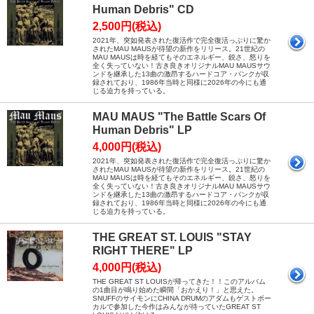
Human Debris" CD
2,500円(税込)
2021年、突如発表された復活作で完全復活っぷりに驚か
されたMAU MAUSが待望の新作をリリース。21世紀の
MAU MAUSは時を経てもそのエネルギー、鋭さ、怒りを
全く失っていない！古き良きオリジナルMAU MAUSサウ
ンドを継承した13曲の激昂するハードコア・パンクが収
録されており、1986年当時と同様に2026年の今にも通
じる迫力を持っている。
MAU MAUS "The Battle Scars Of
Human Debris" LP
4,000円(税込)
2021年、突如発表された復活作で完全復活っぷりに驚か
されたMAU MAUSが待望の新作をリリース。21世紀の
MAU MAUSは時を経てもそのエネルギー、鋭さ、怒りを
全く失っていない！古き良きオリジナルMAU MAUSサウ
ンドを継承した13曲の激昂するハードコア・パンクが収
録されており、1986年当時と同様に2026年の今にも通
じる迫力を持っている。
THE GREAT ST. LOUIS "STAY
RIGHT THERE" LP
4,000円(税込)
THE GREAT ST LOUISが帰ってきた！！このアルバム
の1曲目が鳴り始めた瞬間「おかえり！」と思えた。
SNUFFのサイモンにCHINA DRUMのアダムもゲストボー
カルで参加した今作はみんなが待っていたGREAT ST