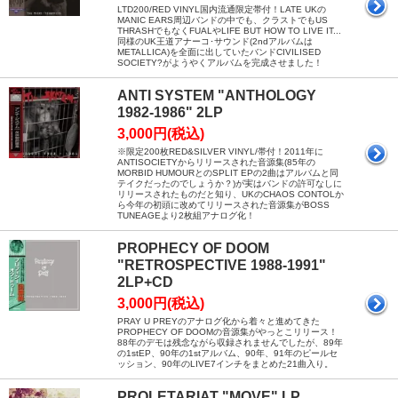
LTD200/RED VINYL国内流通限定帯付！LATE UKの
MANIC EARS周辺バンドの中でも、クラストでもUS
THRASHでもなくFUALやLIFE BUT HOW TO LIVE IT...
同様のUK王道アナーコ･サウンド(2ndアルバムは
METALLICA)を全面に出していたバンドCIVILISED
SOCIETY?がようやくアルバムを完成させました！
ANTI SYSTEM "ANTHOLOGY
1982-1986" 2LP
3,000円(税込)
※限定200枚RED&SILVER VINYL/帯付！2011年に
ANTISOCIETYからリリースされた音源集(85年の
MORBID HUMOURとのSPLIT EPの2曲はアルバムと同
テイクだったのでしょうか？)が実はバンドの許可なしに
リリースされたものだと知り、UKのCHAOS CONTOLか
ら今年の初頭に改めてリリースされた音源集がBOSS
TUNEAGEより2枚組アナログ化！
PROPHECY OF DOOM
"RETROSPECTIVE 1988-1991"
2LP+CD
3,000円(税込)
PRAY U PREYのアナログ化から着々と進めてきた
PROPHECY OF DOOMの音源集がやっとこリリース！
88年のデモは残念ながら収録されませんでしたが、89年
の1stEP、90年の1stアルバム、90年、91年のピールセ
ッション、90年のLIVE7インチをまとめた21曲入り。
PROLETARIAT "MOVE" LP