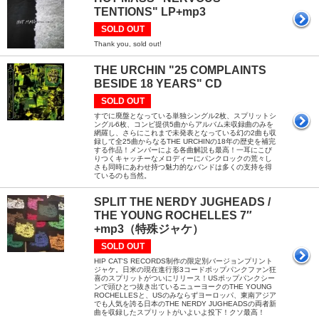
TENTIONS" LP+mp3
SOLD OUT
Thank you, sold out!
THE URCHIN "25 COMPLAINTS
BESIDE 18 YEARS" CD
SOLD OUT
すでに廃盤となっている単独シングル2枚、スプリットシ
ングル6枚、コンピ提供5曲からアルバム未収録曲のみを
網羅し、さらにこれまで未発表となっている幻の2曲も収
録して全25曲からなるTHE URCHINの18年の歴史を補完
する作品！メンバーによる各曲解説も最高！一耳にこび
りつくキャッチーなメロディーにパンクロックの荒々し
さも同時にあわせ持つ魅力的なバンドは多くの支持を得
ているのも当然。
SPLIT THE NERDY JUGHEADS /
THE YOUNG ROCHELLES 7″
+mp3（特殊ジャケ）
SOLD OUT
HIP CAT'S RECORDS制作の限定別バージョンプリント
ジャケ。日米の現在進行形3コードポップパンクファン狂
喜のスプリットがついにリリース！USポップパンクシー
ンで頭ひとつ抜き出ているニューヨークのTHE YOUNG
ROCHELLESと、USのみならずヨーロッパ、東南アジア
でも人気を誇る日本のTHE NERDY JUGHEADSの両者新
曲を収録したスプリットがいよいよ投下！クソ最高！