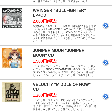
さに神！このバンドまでリリースできちゃった！
WRINGER "BULLFIGHTER"
LP+CD
2,000円(税込)
限定100枚のカラービニール確保！国内盤CDもおまけで
つけちゃう！WRINGERの1stアルバムのアナログ盤がよ
うやくリリースされました。90'sのメロディックパンク
からの影響でかいけど、ちゃんと現行のサウンドとミッ
クスして彼ら自身のサウンドを作り上げているところが
すごい！
JUNIPER MOON "JUNIPER
MOON" CD
1,500円(税込)
ガールポップパンクファン、ガールポップファン、ギタ
ポファン、SHOCK TREATMENT以降のヨーロッパポッ
プパンクファンの方はマジで聴いてください！個人的に
思い入れのあったバンドがついにリリース出来ました！
VELOCITY "MIDDLE OF NOW"
CD
1,200円(税込)
ついにリリース！メロコアじゃないけどメロディック、
エモじゃないけどエモーショナル、青春パンクじゃない
けど サッドブルーメロディー満載な極上のサウンド。何
度も繰り返し聴いてしまう傑作だと思います。