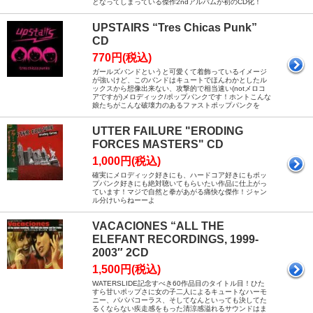
となってしまっている傑作2ndアルバムが初のCD化！
UPSTAIRS “Tres Chicas Punk”
CD
770円(税込)
ガールズバンドというと可愛くて着飾っているイメージ
が強いけど、このバンドはキュートでほんわかとしたル
ックスから想像出来ない、攻撃的で相当速い(notメロコ
アですが)メロディック/ポップパンクです！ホントこんな
娘たちがこんな破壊力のあるファストポップパンクを
UTTER FAILURE "ERODING
FORCES MASTERS" CD
1,000円(税込)
確実にメロディック好きにも、ハードコア好きにもポッ
プパンク好きにも絶対聴いてもらいたい作品に仕上がっ
ています！マジで自然と拳があがる痛快な傑作！ジャン
ル分けいらねーーよ
VACACIONES “ALL THE
ELEFANT RECORDINGS, 1999-
2003″ 2CD
1,500円(税込)
WATERSLIDE記念すべき60作品目のタイトル目！ひた
すら甘いポップさに女の子二人によるキュートなハーモ
ニー、パパパコーラス、そしてなんといっても決してた
るくならない疾走感をもった清涼感溢れるサウンドはま