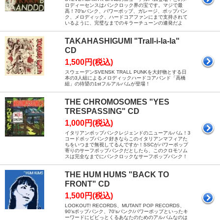
ロディーセンスはパンクロック界の宝です。マジで最
高！70′sパンク、パワーポップ、ガレージ、ポップパン
ク、メロディック、ハードコアファンにまで支持されて
いるように、完璧なまでのキラーチューンの連発だよ
TAKAHASHIGUMI "Trall-i-la-la"
CD
1,500円(税込)
スウェーデンSVENSK TRALL PUNKを大好物とする日
本の3人組によるメロディックハードコアバンド「高橋
組」の待望の1stフルアルバムが登場！
THE CHROMOSOMES "YES
TRESPASSING" CD
1,000円(税込)
イタリアンポップパンクレジェンドのニューアルバム！3
コードポップパンク好きならこのイタリアンマフィアた
ちをいつまで無視してるんですか！SSCがパワーポップ
寄りのサーフポップパンクだとしたら、このクロモソム
スは完全なまでにパンクロックなサーフポップパンク！
THE HUM HUMS "BACK TO
FRONT" CD
1,500円(税込)
LOOKOUT! RECORDS、MUTANT POP RECORDS、
90'sポップパンク、70'sパンク/パワーポップといったキ
ーワードにビビっとくるあなたのためのアルバムなのは