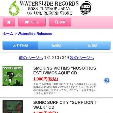
カート
検索
ホーム
＞
Waterslide Releases
おすすめ順
価格順
新着順
前のページへ
181-210 / 349
次のページへ
SMOKING VICTIMS “NOSOTROS
ESTUVIMOS AQUI” CD
1,000円(税込)
今月だけの価格！突如現れたスペインの彗星というかお
馬鹿4人組SMOKING VICTIMS！とにかくポップパンク
の必要な要素は全て入ってるしメロディーも疾走感もポ
ップさも最高です！
SONIC SURF CITY "SURF DON´T
WALK" CD