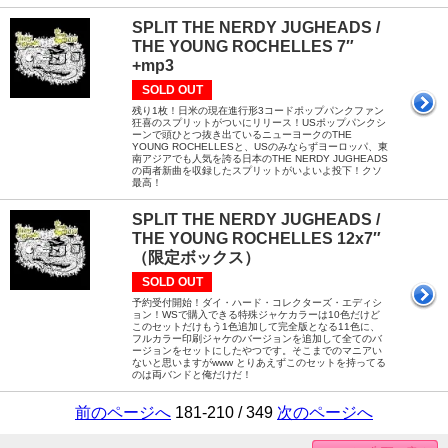
SPLIT THE NERDY JUGHEADS /
THE YOUNG ROCHELLES 7″
+mp3
SOLD OUT
残り1枚！日米の現在進行形3コードポップパンクファン
狂喜のスプリットがついにリリース！USポップパンクシ
ーンで頭ひとつ抜き出ているニューヨークのTHE
YOUNG ROCHELLESと、USのみならずヨーロッパ、東
南アジアでも人気を誇る日本のTHE NERDY JUGHEADS
の両者新曲を収録したスプリットがいよいよ投下！クソ
最高！
SPLIT THE NERDY JUGHEADS /
THE YOUNG ROCHELLES 12x7″
（限定ボックス）
SOLD OUT
予約受付開始！ダイ・ハード・コレクターズ・エディシ
ョン！WSで購入できる特殊ジャケカラーは10色だけど
このセットだけもう1色追加して完全版となる11色に、
フルカラー印刷ジャケのバージョンを追加して全てのバ
ージョンをセットにしたやつです。そこまでのマニアい
ないと思いますがwww とりあえずこのセットを持ってる
のは両バンドと俺だけだ！
前のページへ
181-210 / 349
次のページへ