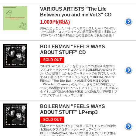
VARIOUS ARTISTS “The Life
Between you and me Vol.3″ CD
1,000円(税込)
お待たせしました！待ってくれていましたか？ついにリ
リース決定。コンピシリーズの第三弾が登場！収録バン
ド26バンド26曲中25曲がこの音源のみに収録の新曲！
BOILERMAN "FEELS WAYS
ABOUT STUFF" CD
SOLD OUT
ついにGWに来日ツアーを行うシカゴの激渋＆哀愁のラ
フメロディックハードコアバンドBOILERMANの2ndア
ルバムが登場！しかもツアーサポートの目的でリリース
するCD盤にはボーナストラックとしてRUDIMENTARY
PENIの「The Bile Ball」とAMBITION MISSIONの
「Wine And Cheese」のカバー。さらに2015年にリリ
ースしWS盤はすでにソールドアウトしてしまったセルフ
タイトル10"収録の全5曲を追加した20曲入りで登場！ブ
リブリですっげーカッコいいぜ！
BOILERMAN "FEELS WAYS
ABOUT STUFF" LP+mp3
SOLD OUT
日本ツアーもおかげさまで無事に完了したシカゴの激渋
＆哀愁のラフメロディックハードコアバンド
BOILERMANの2ndアルバムの13曲入りのアナログ盤も