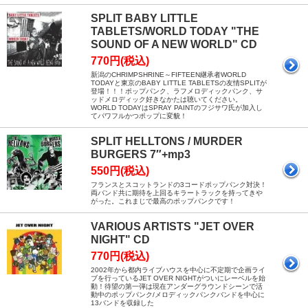
SPLIT BABY LITTLE
TABLETS/WORLD TODAY "THE
SOUND OF A NEW WORLD" CD
770円(税込)
新潟のCHRIMPSHRINE～FIFTEEN継承者WORLD
TODAYと東京のBABY LITTLE TABLETSの友情SPLITが
登場！！！ポップパンク、ラフメロディックパンク、サ
ッドメロディック好きなかたは聴いてください。
WORLD TODAYはSPRAY PAINTのフジサワ氏が加入し
てパワフルかつポップに変貌！
SPLIT HELLTONS / MURDER
BURGERS 7″+mp3
550円(税込)
フランスとスコットランドの3コードポップパンク対決！
両バンド共に期待を上回るキラートラックを持ってきや
がった。これまじで最高のポップパンクです！
VARIOUS ARTISTS "JET OVER
NIGHT" CD
770円(税込)
2002年から都内ライブハウスを中心に不定期で企画ライ
ブを行っているJET OVER NIGHTがついにレーベルを始
動！待望の第一弾は現在アンダーグラウンドシーンで活
動中のポップパンク/メロディックパンクバンドを中心に
13バンドを収録した