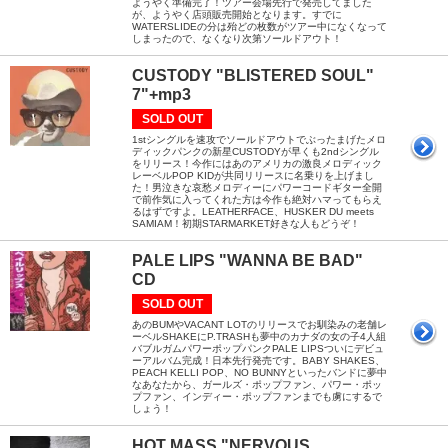
ようやく準備完了！ツアー会場先行で発売してました
が、ようやく店頭販売開始となります。すでに
WATERSLIDEの分は殆どの枚数がツアー中になくなって
しまったので、なくなり次第ソールドアウト！
CUSTODY "BLISTERED SOUL"
7"+mp3
SOLD OUT
1stシングルを速攻でソールドアウトでぶったまげたメロ
ディックパンクの新星CUSTODYが早くも2ndシングル
をリリース！今作にはあのアメリカの激良メロディック
レーベルPOP KIDが共同リリースに名乗りを上げまし
た！男泣きな哀愁メロディーにパワーコードギター全開
で前作気に入ってくれた方は今作も絶対ハマってもらえ
るはずですよ。LEATHERFACE、HUSKER DU meets
SAMIAM！初期STARMARKET好きな人もどうぞ！
PALE LIPS "WANNA BE BAD"
CD
SOLD OUT
あのBUMやVACANT LOTのリリースでお馴染みの老舗レ
ーベルSHAKEにP.TRASHも夢中のカナダの女の子4人組
バブルガムパワーポップパンクPALE LIPSついにデビュ
ーアルバム完成！日本先行発売です。BABY SHAKES、
PEACH KELLI POP、NO BUNNYといったバンドに夢中
なあなたから、ガールズ・ポップファン、パワー・ポッ
プファン、インディー・ポップファンまでも虜にするで
しょう！
HOT MASS "NERVOUS