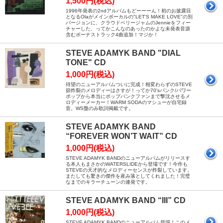
1,500円(税込)
1996年発表の2ndアルバムもどーーーん！初のお披露目
となるOlaがメインボーカルの"LET'S MAKE LOVE"の別
バージョンに、クラウドベリージャムのJennieをフィー
チャーした、ってかこんなのあったのかよな未発表音源
含むボーナストラック4曲追加！マジか！
STEVE ADAMYK BAND "DIAL
TONE" CD
1,000円(税込)
待望のニューアルバムついに完成！相変わらずのSTEVE
節炸裂のメロディーはさすが！ってか70'sパンク/パワー
ポップから本当にポップパンクファンまで撃沈させるメ
ロディーメーカー！WARM SODAのマシューが自宅録
音。WS盤のみ歌詞掲載です。
STEVE ADAMYK BAND
“FOREVER WON’T WAIT” CD
1,000円(税込)
STEVE ADAMYK BANDのニューアルバムがリリースす
る本人もまさかのWATERSLIDEから登場です！今作も
STEVEの天才的なメロディーセンスが炸裂しています。
またしても驚きの傑作を産み落としてくれました！完璧
なまでのキラーチューンの連発です。
STEVE ADAMYK BAND “III” CD
1,000円(税込)
STEVE ADAMYK BANDのニューアルバム登場！このメ