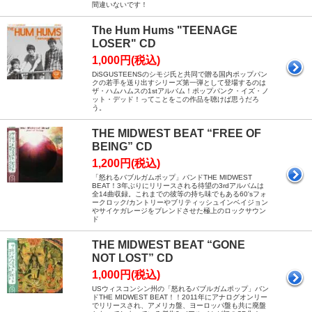
間違いないです！
The Hum Hums "TEENAGE
LOSER" CD
1,000円(税込)
DiSGUSTEENSのシモジ氏と共同で贈る国内ポップパン
クの若手を送り出すシリーズ第一弾として登場するのは
ザ・ハムハムスの1stアルバム！ポップパンク・イズ・ノ
ット・デッド！ってことをこの作品を聴けば思うだろ
う。
THE MIDWEST BEAT “FREE OF
BEING” CD
1,200円(税込)
「怒れるバブルガムポップ」バンドTHE MIDWEST
BEAT！3年ぶりにリリースされる待望の3rdアルバムは
全14曲収録。これまでの彼等の持ち味でもある60'sフォ
ークロック/カントリーやブリティッシュインベイジョン
やサイケガレージをブレンドさせた極上のロックサウン
ド
THE MIDWEST BEAT “GONE
NOT LOST” CD
1,000円(税込)
USウィスコンシン州の「怒れるバブルガムポップ」バン
ドTHE MIDWEST BEAT！！2011年にアナログオンリー
でリリースされ、アメリカ盤、ヨーロッパ盤も共に廃盤