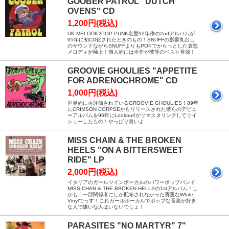
GOOBER PATROL "DUTCH
OVENS" CD
1,200円(税込)
UK MELODIC/POP PUNK名盤92年作の2ndアルバムが
95年に初CD化されたときのもの！SNUFFの影響丸出し
のサウンドながらSNUFFよりもPOPでからっとした哀愁
メロディが極上！個人的には今作が彼等のベスト音源！
GROOVIE GHOULIES "APPETITE
FOR ADRENOCHROME" CD
1,000円(税込)
世界的に再評価されているGROOVIE GHOULIES！89年
にCRIMSON CORPSEからリリースされた彼らのデビュ
ーアルバムを96年にLookout!がリマスタリングしてリイ
シューしたもの！やっぱり良いよ
MISS CHAIN & THE BROKEN
HEELS "ON A BITTERSWEET
RIDE" LP
2,000円(税込)
イタリアのガールツインボーカルのパワーポップバンド
MISS CHAN & THE BROKEN HELLSの1stアルバム！し
かも、一部関係者にしか配布されなかった貴重なWhite
Vinylでっす！これガールボーカルでポップな音楽が好き
な人で嫌いな人はいないでしょ！
PARASITES "NO MARTYR" 7"