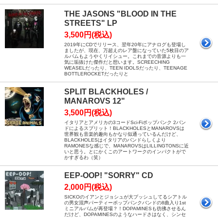
THE JASONS "BLOOD IN THE
STREETS" LP
3,500円(税込)
2019年にCDでリリース、翌年20年にアナログも登場し
ましたが、現在、万超えのレア盤になっていた5枚目のア
ルバムもようやくリイシュー。これまでの音源よりも一
気に垢抜けた傑作だと想います。SCREECHING
WEASELだったり、TEEN IDOLSだったり、TEENAGE
BOTTLEROCKETだったりと
SPLIT BLACKHOLES /
MANAROVS 12"
3,500円(税込)
イタリアとアメリカの3コードSci-Fiポップパンク 2バン
ドによるスプリット！BLACKHOLESとMANAROVSは
世界観も音楽的趣向もかなり似通っているんだけど、
BLACKHOLESはイタリアのバンドらしくより
RAMONESな感じで、MANAROVSはLILLINGTONSに近
いと思う。とにかくこのアートワークのインパクトがで
かすぎるわ（笑）
EEP-OOP! "SORRY" CD
2,000円(税込)
SICKOのイアンとジョシュが大プッシュしてるシアトル
の男女混声パーティーポップパンクバンドの8曲入り1st
ミニアルバムが再登場？！DOPAMINESも彷彿させるん
だけど、DOPAMINESのようなハードさはなく、シンセ