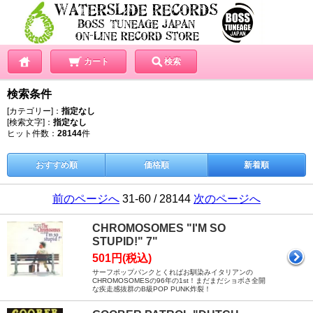
カート
検索
検索条件
[カテゴリー]：
指定なし
[検索文字]：
指定なし
ヒット件数：
28144
件
おすすめ順
価格順
新着順
前のページへ
31-60 / 28144
次のページへ
CHROMOSOMES "I'M SO
STUPID!" 7"
501円(税込)
サーフポップパンクとくればお馴染みイタリアンの
CHROMOSOMESの96年の1st！まだまだショボさ全開
な疾走感抜群のB級POP PUNK炸裂！