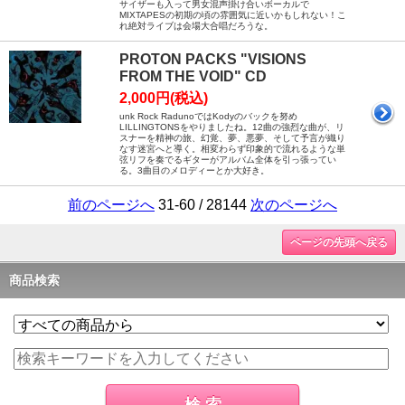
サイザーも入って男女混声掛け合いボーカルで
MIXTAPESの初期の頃の雰囲気に近いかもしれない！こ
れ絶対ライブは会場大合唱だろうな。
PROTON PACKS "VISIONS
FROM THE VOID" CD
2,000円(税込)
unk Rock RadunoではKodyのバックを努め
LILLINGTONSをやりましたね。12曲の強烈な曲が、リ
スナーを精神の旅、幻覚、夢、悪夢、そして予言が織り
なす迷宮へと導く。相変わらず印象的で流れるような単
弦リフを奏でるギターがアルバム全体を引っ張ってい
る。3曲目のメロディーとか大好き。
前のページへ
31-60 / 28144
次のページへ
ページの先頭へ戻る
商品検索