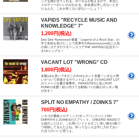
ンクを聴かせてくれる。ボーカルが歌えるので、本当に
メロディーがいいのがわかる。疾走感も申し分ないとき
たもんだ。これが良くない訳ないっしょ？！
VAPIDS "RECYCLE MUSIC AND
KNOWLEDGE" 7"
1,200円(税込)
Dee Dee Ramonesが著書「Legend of a Rock Star」の
中で名前を挙げたことで世界中のRamonescore狂に人気
の高いカナダのラモーンズコアTHE VAPIDSの記念すべ
き1stシングル！
VACANT LOT "WRONG" CD
1,800円(税込)
名盤1stも良いですがこの2ndもホント名盤！いきなり勢
いがついて突進するサウンドはこれまでのVACANT LOT
のイメージを覆す衝撃作。PARASITESと並ぶPOP
PUNKの名盤！貼り付けてる動画バリの曲がボンボン飛
び出す！
SPLIT NO EMPATHY / ZOINKS 7"
700円(税込)
シカゴの重鎮メロディック/ポップパンクバンドNO
EMPATHYとZOINKSのスプリット。CHEERS! RADIOで
も紹介したけど、これ両バンドともすごい良い曲を2曲づ
つ収録してるんだよね。持ってない人は手に入れておい
たほうがいいと思うよ。