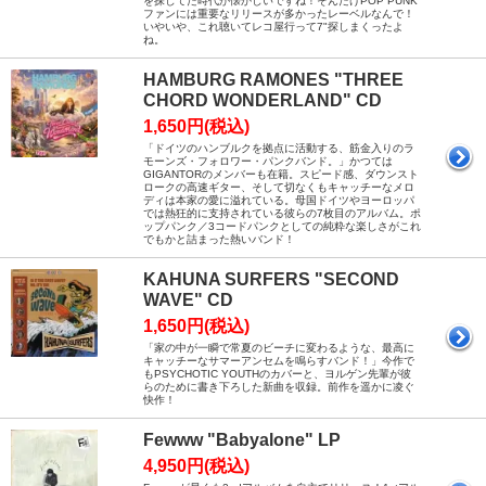
を探してた時代が懐かしいですね！そんだけPOP PUNK
ファンには重要なリリースが多かったレーベルなんで！
いやいや、これ聴いてレコ屋行って7"探しまくったよ
ね。
HAMBURG RAMONES "THREE
CHORD WONDERLAND" CD
1,650円(税込)
「ドイツのハンブルクを拠点に活動する、筋金入りのラ
モーンズ・フォロワー・パンクバンド。」かつては
GIGANTORのメンバーも在籍。スピード感、ダウンスト
ロークの高速ギター、そして切なくもキャッチーなメロ
ディは本家の愛に溢れている。母国ドイツやヨーロッパ
では熱狂的に支持されている彼らの7枚目のアルバム。ポ
ップパンク／3コードパンクとしての純粋な楽しさがこれ
でもかと詰まった熱いバンド！
KAHUNA SURFERS "SECOND
WAVE" CD
1,650円(税込)
「家の中が一瞬で常夏のビーチに変わるような、最高に
キャッチーなサマーアンセムを鳴らすバンド！」今作で
もPSYCHOTIC YOUTHのカバーと、ヨルゲン先輩が彼
らのために書き下ろした新曲を収録。前作を遥かに凌ぐ
快作！
Fewww "Babyalone" LP
4,950円(税込)