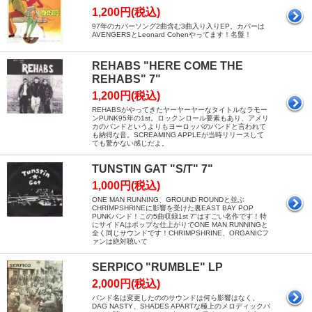
1,200円(税込)
97年のカバーソング2曲含む3曲入り入りEP。カバーは
AVENGERSとLeonard Cohenやってます！名盤！
REHABS "HERE COME THE
REHABS" 7"
1,200円(税込)
REHABSがやってきたヤーヤーヤーなタイトルなラモー
ンPUNK95年の1st。ロックンロール要素もあり、アメリ
カのバンドというよりもヨーロッパのバンドと言われて
も納得な音。SCREAMING APPLEが当時リリースして
ても驚かない感じだよ。
TUNSTIN GAT "S/T" 7"
1,000円(税込)
ONE MAN RUNNING、GROUND ROUNDと並ぶ
CHRIMPSHRINEに影響を受けた裏EAST BAY POP
PUNKバンド！この5曲収録1st 7"はすごい名作です！特
にサイドAはポップな仕上がりでONE MAN RUNNINGと
全く同じサウンドです！CHRIMPSHRINE、ORGANICフ
ァンは絶対聴いて
SERPICO "RUMBLE" LP
2,000円(税込)
バンド名は変更したののサウンドは何ら影響はなく、
DAG NASTY、SHADES APARTな極上のメロディックパ