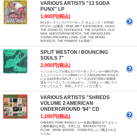
VARIOUS ARTISTS "13 SODA
PUNX" LP
1,800円(税込)
90'sポップパンク/パワーポップ･オムニバス！STAND
GTがやっぱ最高！BUM, MR.T EXPERIENCE, SICKO,
THE STAND GT, FASTBACKS, THE STUPPES, OLD
MAN, HUEVOSRANCHEROS, THE SMUGGLERS,
YOUNG FRESHFELLOWS, CUB, THE MODEL
ROCKETS, THE PRIMATE 5を収録！
SPLIT WESTON / BOUNCING
SOULS 7"
2,000円(税込)
ペンシルバニアが産んだパワーポップパンカーWESTON
とニュージャージーのBMXパンクスBOUNCING SOULS
による94年作のSPLIT！リリースはLIFETIMEの初期音
源をリリースしていたGlueから。この頃よく一緒にライ
ブやってたんで、仲良しスプリットだと思う。
VARIOUS ARTISTS "SHREDS
VOLUME 2 AMERICAN
UNDERGROUND '94" CD
1,200円(税込)
CHEERS! PUNK RADIOクルー全員が勉強させてもらっ
た教科書的な作品。今作には、BROKEN TOYS、
PLOW、MARK BRODIE、FONDLEDにぶっ飛ばされま
したね。