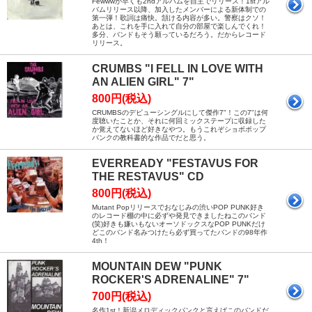
Fewwwが早くも2ndアルバムを自主でリリース！1stアル
バムリリース以降、加入したメンバーによる新体制での
第一弾！歌詞は痛快。頷ける内容が多い。警察はクソ！
あとは、これを手に入れて自分の部屋で楽しんでくれ！
多分、バンドもそう願っているだろう。だからレコード
リリース。
CRUMBS "I FELL IN LOVE WITH
AN ALIEN GIRL" 7"
800円(税込)
CRUMBSのデビューシングルにして傑作7"！この7"は何
度聴いたことか、それに何回ミックステープに収録した
か覚えてないほど好きなやつ。もうこれぞショボポップ
パンクの教科書的な作品でだと思う。
EVERREADY "FESTAVUS FOR
THE RESTAVUS" CD
800円(税込)
Mutant Popリリースでおなじみの渋いPOP PUNK好き
のレコード棚の中に必ずや発見できましたねこのバンド
(笑)好きも嫌いもないオーソドックスなPOP PUNKだけ
どこのバンド名みつけたら必ず買ってたバンドの98年作
4th！
MOUNTAIN DEW "PUNK
ROCKER'S ADRENALINE" 7"
700円(税込)
名作1st！新潟メロディックパンクと言えばこのバンドだ