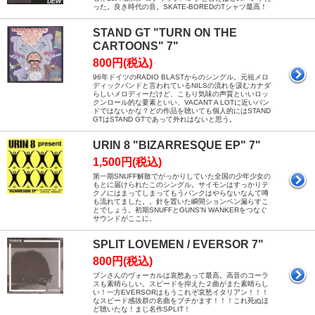
った。良き時代の音。SKATE-BOREDのTシャツ最高！
STAND GT "TURN ON THE
CARTOONS" 7"
800円(税込)
96年ドイツのRADIO BLASTからのシングル。元祖メロ
ディックバンドと言われているNILSの流れを汲むカナダ
らしいメロディーだけど、こもり気味の声質といいロッ
クンロール的な要素といい、VACANT A LOTに近いバン
ドではないかな？どの作品を聴いても個人的にはSTAND
GTはSTAND GTであって外れはないと思う。
URIN 8 "BIZARRESQUE EP" 7"
1,500円(税込)
第一期SNUFF解散でがっかりしていた全国の少年少女の
もとに届けられたこのシングル。サイモンはすっかりテ
クノにはまってしまってもうパンクはやらないなんて噂
も流れてました。。針を置いた瞬間ションベン漏らすこ
とでしょう。初期SNUFFとGUNS'N WANKERをつなぐ
サウンドがここに。
SPLIT LOVEMEN / EVERSOR 7"
800円(税込)
ブンさんのヴォーカルは哀愁あって最高。高音のコーラ
スも素晴らしい。スピードを抑えた２曲がまた素晴らし
い！一方EVERSORはもうこれぞ哀愁イタリアン！！！
なスピード感抜群の名曲をブチかます！！！これ死ぬほ
ど聴いたな！まじ名作SPLIT！