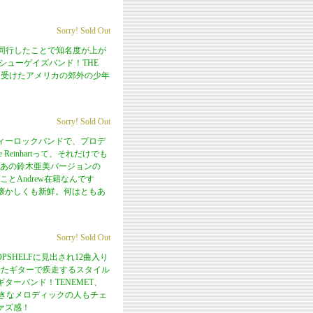
Sorry! Sold Out
ツアーを同行したことで知名度が上が
/シューゲイズバンド！THE
Eに影響を受けたアメリカの郊外の少年
。
Sorry! Sold Out
ィーロックバンドで、プロデ
e Reinhartって、それだけでも
いてあの鈴木亜美バージョンの
ITことAndrew在籍なんです
懐かしくも新鮮。何はともあ
Sorry! Sold Out
PSHELFに見出され12曲入り
せたギターで疾走するスタイル
ーバンド！TENEMET、
ATH好きなメロディックの人もチェ
ァズ感！