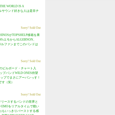
WORLD IS A
イバルサウンド好きな人は是非チ
Sorry! Sold Out
INOSがTOPSHELP移籍を果
0'sエモからALGERNON、
バイバルファンまでこのバンドは
Sorry! Sold Out
さかのビルボード・チャート入
バンドWILD ONES待望
ポップでまさにアーバンっす！
です（笑）
Sorry! Sold Out
LMのリリースするバンドの世界と
D EMOをリアルタイムで聴い
おもいっきりバーストする感