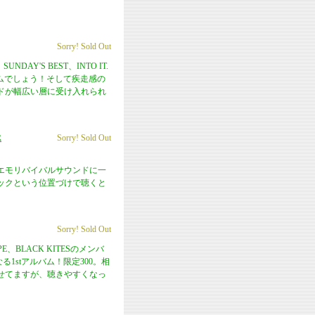
Sorry! Sold Out
AY'S BEST、INTO IT.
ルバムでしょう！そして疾走感の
ドが幅広い層に受け入れられ
R
Sorry! Sold Out
エモリバイバルサウンドに一
ックという位置づけで聴くと
Sorry! Sold Out
SCAPE、BLACK KITESのメンバ
る1stアルバム！限定300。相
せてますが、聴きやすくなっ