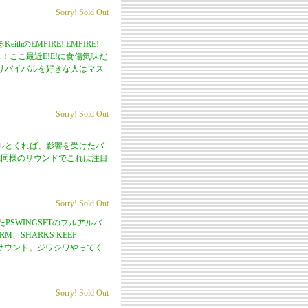
Sorry! Sold Out
EMPIRE! EMPIRE!
ス！ここ最近E!E!に食傷気味だ
リバイバルを好きな人はマス
Sorry! Sold Out
ルとくれば、影響を受けたバ
DER同様のサウンドでこれは注目
Sorry! Sold Out
げたPSWINGSETのフルアルバ
M、SHARKS KEEP
質にしたサウンド。ジワジワやってく
Sorry! Sold Out