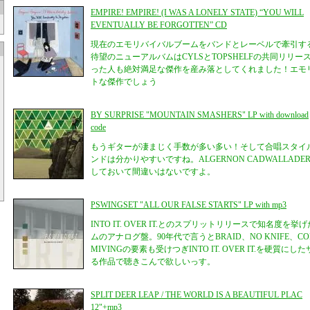
EMPIRE! EMPIRE! (I WAS A LONELY STATE) “YOU WILL
EVENTUALLY BE FORGOTTEN” CD
現在のエモリバイバルブームをバンドとレーベルで牽引するKeithの
待望のニューアルバムはCYLSとTOPSHELFの共同リリー
った人も絶対満足な傑作を産み落としてくれました！エモ
トな傑作でしょう
BY SURPRISE "MOUNTAIN SMASHERS" LP with download
code
もうギターが凄まじく手数が多い多い！そして合唱スタイ
ンドは分かりやすいですね。ALGERNON CADWALLA
しておいて間違いはないですよ。
PSWINGSET "ALL OUR FALSE STARTS" LP with mp3
INTO IT. OVER IT.とのスプリットリリースで知名度を挙
ムのアナログ盤。90年代で言うとBRAID、NO KNIFE、COR
MIVINGの要素も受けつぎINTO IT. OVER IT.を硬
る作品で聴きこんで欲しいっす。
SPLIT DEER LEAP / THE WORLD IS A BEAUTIFUL PLAC
12"+mp3