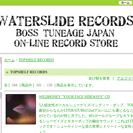
ホーム
>
TOPSHELF RECORDS
TOPSHELF RECORDS
並び順を変更
[
アルファ
全 [
184
] 商品中 [
101
-
150
] 商品を表示しています。
WILDHONEY "YOUR FACE SIDEWAYS" CD
5人組女性ボーカルシューゲイズ/インディー・ポップ、TOP
曲目からなんかLITERATUREの2ndアルバムにも通じる
がけているのが同じ方でした。60'sガールグループなキラ
るシューゲイズとギターポップの融合サウンド！これはLITE
ックです！シューゲイジーな音の世界にドリーミーな女性
ょう