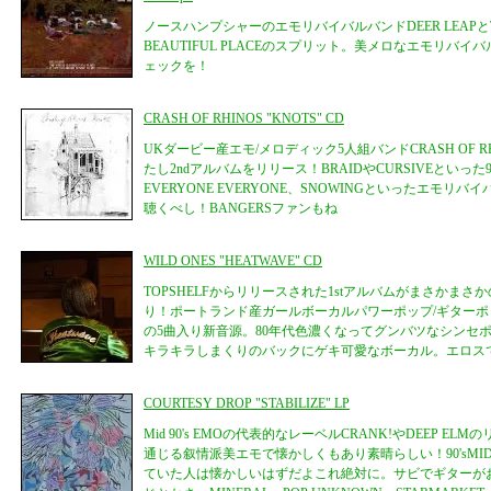
ノースハンプシャーのエモリバイバルバンドDEER LEAPとTHE 
BEAUTIFUL PLACEのスプリット。美メロなエモリバ
ェックを！
CRASH OF RHINOS "KNOTS" CD
UKダービー産エモ/メロディック5人組バンドCRASH OF RH
たし2ndアルバムをリリース！BRAIDやCURSIVEといった9
EVERYONE EVERYONE、SNOWINGといったエモリ
聴くべし！BANGERSファンもね
WILD ONES "HEATWAVE" CD
TOPSHELFからリリースされた1stアルバムがまさかま
り！ポートランド産ガールボーカルパワーポップ/ギターポップ
の5曲入り新音源。80年代色濃くなってグンバツなシンセ
キラキラしまくりのバックにゲキ可愛なボーカル。エロス
COURTESY DROP "STABILIZE" LP
Mid 90's EMOの代表的なレーベルCRANK!やDEEP E
通じる叙情派美エモで懐かしくもあり素晴らしい！90'sMI
ていた人は懐かしいはずだよこれ絶対に。サビでギターが