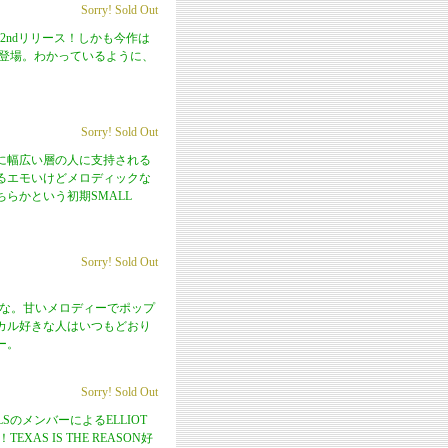
Sorry! Sold Out
望の2ndリリース！しかも今作は
がゲストで登場。わかっているように、
Sorry! Sold Out
に幅広い層の人に支持される
るエモいけどメロディックな
らかという初期SMALL
Sorry! Sold Out
だな。甘いメロディーでポップ
カル好きな人はいつもどおり
ー。
Sorry! Sold Out
INDELSのメンバーによるELLIOT
AS IS THE REASON好