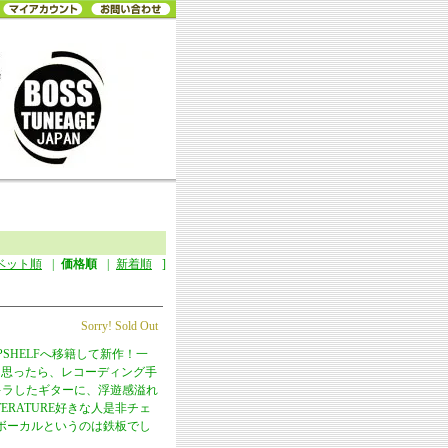
ベット順
|
価格順
|
新着順
]
Sorry! Sold Out
SHELFへ移籍して新作！一
なと思ったら、レコーディング手
キラしたギターに、浮遊感溢れ
RATURE好きな人是非チェ
ボーカルというのは鉄板でし