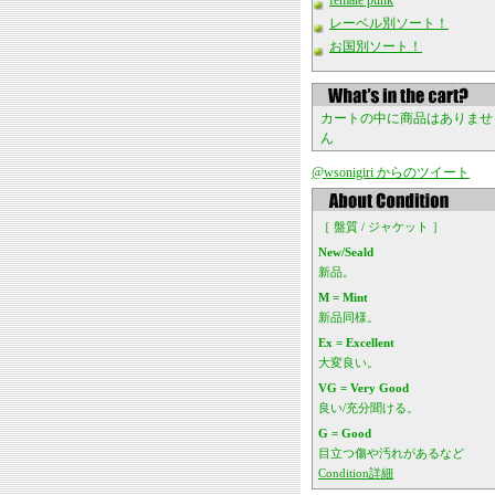
female punk
レーベル別ソート！
お国別ソート！
カートの中に商品はありませ
ん
@wsonigiri からのツイート
［ 盤質 / ジャケット ］
New/Seald
新品。
M = Mint
新品同様。
Ex = Excellent
大変良い。
VG = Very Good
良い/充分聞ける。
G = Good
目立つ傷や汚れがあるなど
Condition詳細