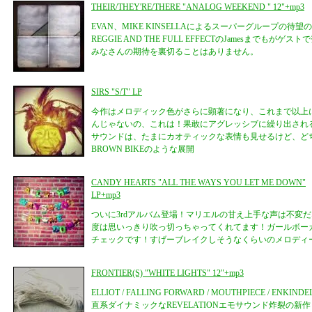
THEIR/THEY'RE/THERE "ANALOG WEEKEND " 12"+mp3
EVAN、MIKE KINSELLAによるスーパーグループの待
REGGIE AND THE FULL EFFECTのJamesまでも
みなさんの期待を裏切ることはありません。
SIRS "S/T" LP
今作はメロディック色がさらに顕著になり、これまで以上
んじゃないの、これは！果敢にアグレッシブに繰り出され
サウンドは、たまにカオティックな表情も見せるけど、どち
BROWN BIKEのような展開
CANDY HEARTS "ALL THE WAYS YOU LET ME DOWN"
LP+mp3
ついに3rdアルバム登場！マリエルの甘え上手な声は不変
度は思いっきり吹っ切っちゃってくれてます！ガールボー
チェックです！すげーブレイクしそうなくらいのメロディ
FRONTIER(S) "WHITE LIGHTS" 12"+mp3
ELLIOT / FALLING FORWARD / MOUTHPIECE / ENK
直系ダイナミックなREVELATIONエモサウンド炸裂の新作！TEX