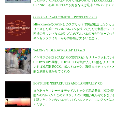
じとかさ。MINERAL～POP UNKNOWN、STARMARKET、
CRANK!、初期DEEPELMが好きな人は是非このバンドチ
COLOSSAL "WELCOME THE PROBLEMS" CD
Mike KinsellaのOWENとのスプリットで突如復活したシカゴ
リースした唯一のフルアルバムも残ってたんで新品デッド
同様のサウンドなんだけどこのアルバムの方がギターのキ
キンセラファミリーからの影響が大きいと思う。
TALONS "HOLLOW REALM" LP+mp3
イギリスのBIG SCARY MONSTERSからリリースされて
GROWN UPS同様、TOP SHELFが気に入りUS盤をリ
ンドはMATH ROCK、ポストロック、激情カオティック
的な展開も聴かせてくれる
BOYS LIFE "DEPARTURES AND LANDFALLS" CD
まだあった！レーベルデッドストックで新品発掘！MID 90'
盤2ndアルバム！このオリジナルのCD盤は再入荷できな
を聴いたことのないエモリバイバルファン、このアルバム
ください！