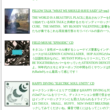
PILLOW TALK "WHAT WE SHOULD HAVE SAID" LP+mp3
THE WORLD IS A BEAUTIFUL PLACEに見出され
り始めているSEX TALKと共鳴するエモ/インディーロック
CURE、THE SMITHS、MY BLOODY VALENTIN
たちが奏でるこれも現在進行形エモリバイバルの姿の一つ
FIELD MOUSE "EPISODIC" CD
キタコレ！女性ボーカル擁するシューゲイズ要素なインデ
ュースがALGERNON CADWALLADER、HOP ALONGのJo
う話題性充分なのに、MUTANT POPからリリースして
BE TOGETHERのカバーをやっていたATTENTION DEFIC
よ。90年代のエモとギターポップの中間を行くサウンドは
れRachelちゃん最高って感じです！
HAPPY DIVING "ELECTRIC SOUL UNITY" CD
オークランド州ベイエリアで活動するHAPPY DIVINGもTO
の2ndアルバムをリリース。ディストーション全開で歪ま
はインディーロックファンにも受け入れられるドライブンギタ
LES THUGS、SMALL、HUFFY、NEW SWEET BRE
ックしてみてくださいね。爆音で聴くにはもってこいのフ