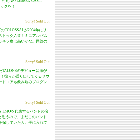
初期APPLESEED CAST、
ェックを！
Sorry! Sold Out
のCOLOSSALが2004年にリ
ストック入荷！ミニアルバム
ラキラ度は高いかな。同郷の
Sorry! Sold Out
いたTALONSのデビュー音源が
リース！彼らが繰り出してくるサウ
ハードコアも飲み込みプログレ
Sorry! Sold Out
s EMOを代表するバンドの名
いと思うので、まだこのバンド
を探していた人、手に入れて