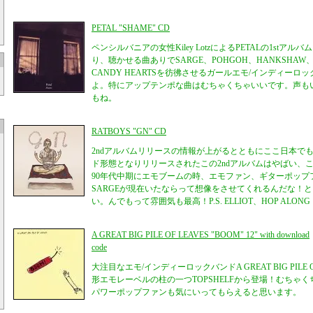
PETAL "SHAME" CD
ペンシルバニアの女性Kiley LotzによるPETALの1st
り、聴かせる曲ありでSARGE、POHGOH、HANKSHAW、LE
CANDY HEARTSを彷彿させるガールエモ/インディーロ
よ。特にアップテンポな曲はむちゃくちゃいいです。声も
もね。
RATBOYS "GN" CD
2ndアルバムリリースの情報が上がるとともにここ日本で
ド形態となりリリースされたこの2ndアルバムはやばい、
90年代中期にエモブームの時、エモファン、ギターポップ
SARGEが現在いたならって想像をさせてくれるんだな！とに
い。んでもって雰囲気も最高！P.S. ELLIOT、HOP ALONG
A GREAT BIG PILE OF LEAVES "BOOM" 12" with download
code
大注目なエモ/インディーロックバンドA GREAT BIG PILE
形エモレーベルの柱の一つTOPSHELFから登場！むちゃ
パワーポップファンも気にいってもらえると思います。