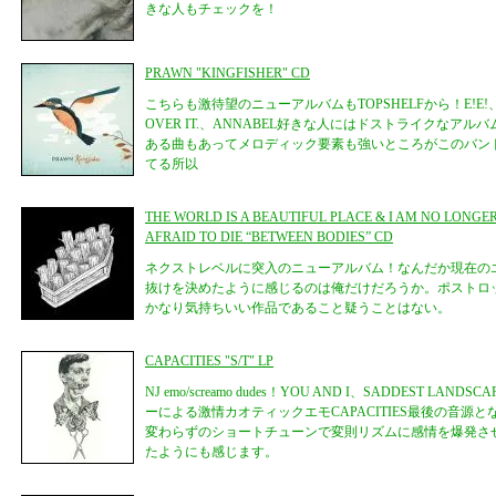
きな人もチェックを！
PRAWN "KINGFISHER" CD
こちらも激待望のニューアルバムもTOPSHELFから！E!E!、SUND
OVER IT.、ANNABEL好きな人にはドストライクなア
ある曲もあってメロディック要素も強いところがこのバン
てる所以
THE WORLD IS A BEAUTIFUL PLACE & I AM NO LONGE
AFRAID TO DIE “BETWEEN BODIES” CD
ネクストレベルに突入のニューアルバム！なんだか現在の
抜けを決めたように感じるのは俺だけだろうか。ポストロ
かなり気持ちいい作品であること疑うことはない。
CAPACITIES "S/T" LP
NJ emo/screamo dudes！YOU AND I、SADDEST LAND
ーによる激情カオティックエモCAPACITIES最後の音源とな
変わらずのショートチューンで変則リズムに感情を爆発さ
たようにも感じます。