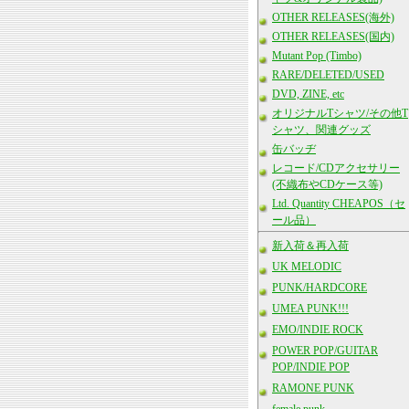
OTHER RELEASES(海外)
OTHER RELEASES(国内)
Mutant Pop (Timbo)
RARE/DELETED/USED
DVD, ZINE, etc
オリジナルTシャツ/その他T
シャツ、関連グッズ
缶バッヂ
レコード/CDアクセサリー
(不織布やCDケース等)
Ltd. Quantity CHEAPOS（セ
ール品）
新入荷＆再入荷
UK MELODIC
PUNK/HARDCORE
UMEA PUNK!!!
EMO/INDIE ROCK
POWER POP/GUITAR
POP/INDIE POP
RAMONE PUNK