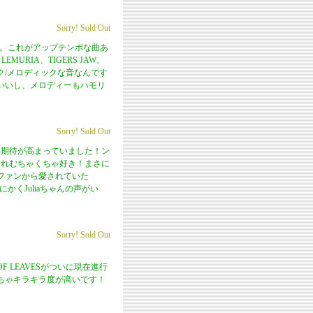
Sorry! Sold Out
アルバム。これがアップテンポな曲あ
MURIA、TIGERS JAW、
ック/メロディックな音なんです
いいし、メロディーもハモリ
Sorry! Sold Out
も期待が高まっていました！ン
これむちゃくちゃ好き！まさに
ファンから愛されていた
かくJuliaちゃんの声がい
Sorry! Sold Out
 OF LEAVESがついに現在進行
くちゃキラキラ度が高いです！