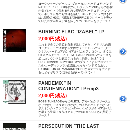
ヨークシャーのガールズ･ヴォーカル･ハードコア･バンド
NATTERERS！！80年代のカルフォルニアHCからの影響
がダイレクトで伝わる性急な現代型ハードコア･ パンク
でイギリス以外でも注目を浴び、UKメロディック好きに
はお馴染みHDQ、初期LEATHERFACEでもベースを弾い
ていたロブが加入し満を持してのアルバムをリリース！
BURNING FLAG "IZABEL" LP
2,000円(税込)
これまで全ての音源を自主で出してきた、イギリスの西
ヨークシャーで活動する女性ヴォーカル･へヴィー･ダー
クネス･ハードコアの2ndアルバムをアナログ化。古くは
UKメタルクラストにHELMETやPRONGのへヴィーさを
足したサウンドと表現されるのも納得。1stEPでは
CRUSTの聖地1 IN 2でDOOMのブライによるプロデュー
ス/レコーディングされ話題になったバンドでもあり、
EXTINCTION OF MANKINDやGBHとステージを共にす
るなどイギリスでの評価も高いバンドです！
PANDEMIX "IN
CONDEMNATION" LP+mp3
2,000円(税込)
BOSS TUNEAGEからのFLEXI、アルバムがリリースと
なりやはりアメリカではかなりの人気のバンドとなった
ボストンのトランスジェンダー･パンクスの2ndアルバム
が早くも登場！今作はアメリカのDIRT CULTとの共同リ
リース！
PERSECUTION "THE LAST