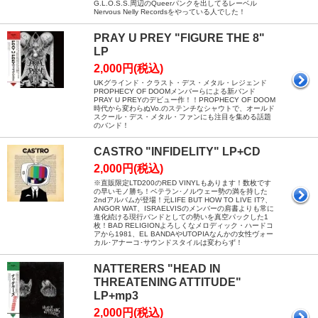
G.L.O.S.S.周辺のQueerパンクを出してるレーベル
Nervous Nelly Recordsをやっている人でした！
PRAY U PREY "FIGURE THE 8"
LP
2,000円(税込)
UKグラインド・クラスト・デス・メタル・レジェンド
PROPHECY OF DOOMメンバーらによる新バンド
PRAY U PREYのデビュー作！！PROPHECY OF DOOM
時代から変わらぬVo.のステンチなシャウトで、オールド
スクール・デス・メタル・ファンにも注目を集める話題
のバンド！
CASTRO "INFIDELITY" LP+CD
2,000円(税込)
※直販限定LTD200のRED VINYLもあります！数枚です
の早いモノ勝ち！ベテラン･ノルウェー勢の満を持した
2ndアルバムが登場！元LIFE BUT HOW TO LIVE IT?、
ANGOR WAT、ISRAELVISのメンバーの肩書よりも常に
進化続ける現行バンドとしての勢いを真空パックした1
枚！BAD RELIGIONよろしくなメロディック・ハードコ
アから1981、EL BANDAやUTOPIAなんかの女性ヴォー
カル･アナーコ･サウンドスタイルは変わらず！
NATTERERS "HEAD IN
THREATENING ATTITUDE"
LP+mp3
2,000円(税込)