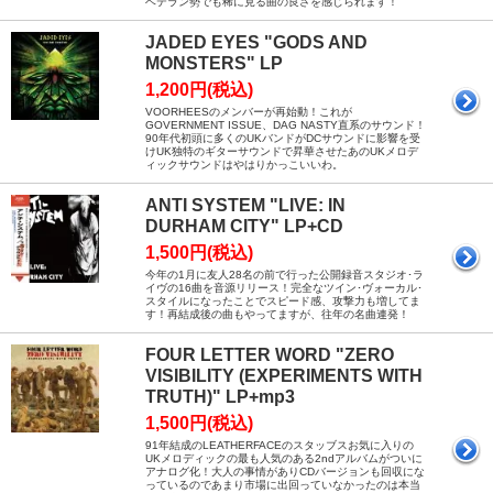
ベテラン勢でも稀に見る曲の良さを感じられます！
JADED EYES "GODS AND
MONSTERS" LP
1,200円(税込)
VOORHEESのメンバーが再始動！これが
GOVERNMENT ISSUE、DAG NASTY直系のサウンド！
90年代初頭に多くのUKバンドがDCサウンドに影響を受
けUK独特のギターサウンドで昇華させたあのUKメロデ
ィックサウンドはやはりかっこいいわ。
ANTI SYSTEM "LIVE: IN
DURHAM CITY" LP+CD
1,500円(税込)
今年の1月に友人28名の前で行った公開録音スタジオ･ラ
イヴの16曲を音源リリース！完全なツイン･ヴォーカル･
スタイルになったことでスピード感、攻撃力も増してま
す！再結成後の曲もやってますが、往年の名曲連発！
FOUR LETTER WORD "ZERO
VISIBILITY (EXPERIMENTS WITH
TRUTH)" LP+mp3
1,500円(税込)
91年結成のLEATHERFACEのスタッブスお気に入りの
UKメロディックの最も人気のある2ndアルバムがついに
アナログ化！大人の事情がありCDバージョンも回収にな
っているのであまり市場に出回っていなかったのは本当