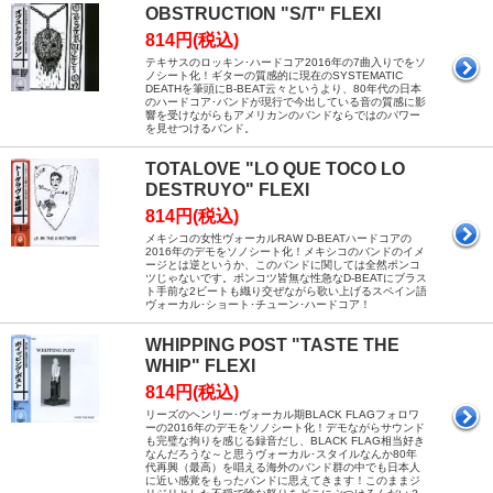
OBSTRUCTION "S/T" FLEXI
814円(税込)
テキサスのロッキン･ハードコア2016年の7曲入りでをソ
ノシート化！ギターの質感的に現在のSYSTEMATIC
DEATHを筆頭にB-BEAT云々というより、80年代の日本
のハードコア･バンドが現行で今出している音の質感に影
響を受けながらもアメリカンのバンドならではのパワー
を見せつけるバンド。
TOTALOVE "LO QUE TOCO LO
DESTRUYO" FLEXI
814円(税込)
メキシコの女性ヴォーカルRAW D-BEATハードコアの
2016年のデモをソノシート化！メキシコのバンドのイメ
ージとは逆というか、このバンドに関しては全然ポンコ
ツじゃないです。ポンコツ皆無な性急なD-BEATにブラス
ト手前な2ビートも織り交ぜながら歌い上げるスペイン語
ヴォーカル･ショート･チューン･ハードコア！
WHIPPING POST "TASTE THE
WHIP" FLEXI
814円(税込)
リーズのヘンリー･ヴォーカル期BLACK FLAGフォロワ
ーの2016年のデモをソノシート化！デモながらサウンド
も完璧な拘りを感じる録音だし、BLACK FLAG相当好き
なんだろうな～と思うヴォーカル･スタイルなんか80年
代再興（最高）を唱える海外のバンド群の中でも日本人
に近い感覚をもったバンドに思えてきます！このままジ