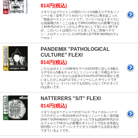
814円(税込)
イギリスはブライトンの現行バンドの6曲入りデモをソノ
シート化！近年アメリカのバンドを中心に巻き起こった
『熱血ボーストン･ハードコア』リバイバルはイギリスに
も勿論飛び火！ここはあえてRIPCORDからの影響ではな
く80年代のボストンからと声を大にして言いたい所です
が、このバンドは現行バンドと言ってもご存知ベテラ
ン・メロディックバンドのFOUR LETTER WORDのヴォ
ーカル！
PANDEMIX "PATHOLOGICAL
CULTURE" FLEXI
814円(税込)
こちらはボストンのNEWカマーの2016年に出した8曲入
りデモから5曲をチョイスしソノシート化！不穏なギター
リフやノイジーさからは近年のYOUTH ATTACK系かと思
いましたがこれはF.U.'Sをノイジーにしたサウンドです
な！ボストン･リバイバルでもSSDじゃなくてF.U.'Sって
のは良いです。
NATTERERS "S/T" FLEXI
814円(税込)
イギリスはヨークシャーのガールズ･ヴォーカル･ハード
コアのデビュー作2016年のデモをソノシート化！現代版
DAN？SOFAHEAD？ではなかったですね(笑)80年代のカ
ルフォルニアHCからの影響がダイレクトで伝わる性急な
現代型ハードコア･パンクでイギリス以外でも注目を浴び
てきているようです。