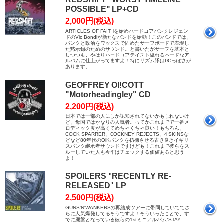
POSSIBLE" LP+CD
2,000円(税込)
ARTICLES OF FAITHを始めハードコアパンクレジェン
ドのVic Bondiが新たなバンドを始動！このバンドでは、
パンクと政治をワックスで固めたサーフボードで表現し
た黙示録のためのサウンド。と書いたがサーフを基本と
しつつも、やはりハードコアテイスト溢れるハードなア
ルバムに仕上がってますよ！特にリズム隊はDCっぽさが
あります。
GEOFFREY OI!COTT
"Motorheadingley" CD
2,200円(税込)
日本では一部の人にしか認知されてないかもしれないけ
ど、母国ではかなりの人気者。ってかこれまでで一番メ
ロディック度が高くてめちゃくちゃ良い！もちろん、
COCK SPARRER、COCKNEY REJECTS、4 SKINSな
どなど80年代のOiKパンクを彷彿させる古き良きイギリ
スパンク継承者サウンドですけども！これまで彼らをス
ルーしていた人も今作はチェックする価値あると思う
よ！
SPOILERS "RECENTLY RE-
RELEASED" LP
2,500円(税込)
GUNS'N'WANKERSの再結成ツアーに帯同していててさ
らに人気爆発してるそうですよ！そういったことで、す
でに廃盤となっている彼らの1stミニアルバム"STAY