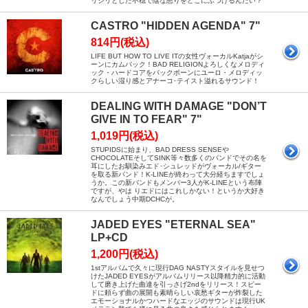
リジリとした不穏で陰な怒りをどこにぶつけるんだい？
CASTRO "HIDDEN AGENDA" 7"
814円(税込)
LIFE BUT HOW TO LIVE ITの女性ヴォーカルKatjaがシ
ーンにカムバック！BAD RELIGIONよろしくなメロディ
ック・ハードコアをバックボーンにユーロ・メロディッ
クらしい湿り感とアナーコ･テイスト溢れるサウンド！
DEALING WITH DAMAGE "DON’T
GIVE IN TO FEAR" 7"
1,019円(税込)
STUPIDSに始まり、BAD DRESS SENSEや
CHOCOLATEそしてSINK等々数多くのバンドでその名を
耳にしたお馴染みエド･シュレッドがヴォーカル/ギター
を取る新バンド！K-LINEが終わって大分経ちますでしょ
うか。この新バンドもメンバー3人がK-LINEという布陣
ですが、やは りエドにはこれしかない！というか大好き
なんでしょう中期DCHCが。
JADED EYES "ETERNAL SEA"
LP+CD
1,200円(税込)
1stアルバムで久々に現行DAG NASTYスタイルを見せつ
けたJADED EYESがアルバムリリース以降精力的に活動
して磨き上げた曲達を引っさげ2ndをリリース！スピー
ドに頼らず曲の展開も素晴らしい哀愁ギターが炸裂した
エモーショナルかつハードなエッジのサウンドは現行UK