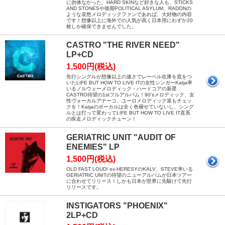
に勿体なかった。HARD SKINなど好きな人も、STICKS
AND STONESや後期POLITICAL ASYLUM、RADONの
ような哀愁メロディックファンであれば、大好物の内容
です！想像以上に海外での人気が高く日本用にわずか20
枚しか確保できませんでした。
CASTRO "THE RIVER NEED"
LP+CD
1,500円(税込)
先行シングルが想像以上の速さでレーベル在庫を底をつ
いたLIFE BUT HOW TO LIVE ITの女性シンガーKatja率
いるノルウェーメロディック・ハードコアの新星
CASTRO待望の1stフルアルバム！90'sメロディック、女
性ヴォーカルアナーコ、ユーロメロディック派もチェッ
クを！Katjaのボーカルは全く色褪せていないし、シング
ルとは打って変わってLIFE BUT HOW TO LIVE IT直系
の疾走メロディックチューン！
GERIATRIC UNIT "AUDIT OF
ENEMIES" LP
1,500円(税込)
OLD FAST LOUD! ex-HERESYのKALV、STEVE率いる
GERIATRIC UNITの待望のニューアルバムが日本ツアー
に合わせてリリース！しかも日本が世界に先駆けて先行
リリースです。
INSTIGATORS "PHOENIX"
2LP+CD