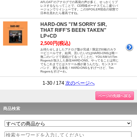
AFLOAT"のアナログでの再発の声が多く、せっかくリプ
レスするならってことで、CD同様ボーナスてんこ盛りバ
ージョンでリイシューです。このSPOILER現在の状態で
日本出見れたら最高ですね。
HARD-ONS "I’M SORRY SIR,
THAT RIFF’S BEEN TAKEN"
LP+CD
2,500円(税込)
お待たせしましたアナログ盤が完成！限定250枚のカラ
ービニールです。結局、言いたいのはHARD-ONSは唯一
無二のバンドで居続けてるってことだ。YOU AM IのTim
Rogersが加入した新生HARD-ONS。やってることは同じ
でもこれまでとはスケール感が違うんだな。モンスター
バンド、更なる進化！HARD-ONSもすげーけど、Tim
Rogersもすげーわ。
1-30 / 174
次のページへ
ページの先頭へ戻る
商品検索