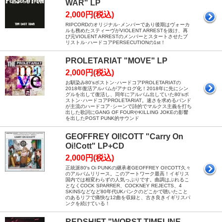
WAR" LP
2,000円(税込)
RIPCORDのオリジナル･メンバーであり後期はヴォーカ
ルも務めたスティーヴがVIOLENT ARRESTを抜け、再
び元VIOLENT ARRESTのメンバーとスタートさせたブ
リストル･ハードコアPERSECUTIONの1st！
PROLETARIAT "MOVE" LP
2,000円(税込)
お馴染み80'sボストン･ハードコアPROLETARIATの
2018年復活アルバムがアナログ化！2018年に先にシン
グルを出して復活し、同年にアルバム出していた80'sボ
ストン･ハードコアPROLETARIAT。速さを求めるバンド
が主流のハードコア･シーンで詩的でマルクス主義を打ち
出した歌詞にGANG OF FOURやKILLING JOKEの影響
を出したPOST PUNK的サウンド
GEOFFREY OI!COTT "Carry On
Oi!Cott" LP+CD
2,000円(税込)
正統派80′s Oi PUNKの継承者GEOFFREY OI!COTT久々
のアルバムリリース。このアートワーク最高！イギリス
国内では相変わらずの人気っぷりです。曲調はぶれるこ
となくCOCK SPARRER、COCKNEY REJECTS、4
SKINSなどなど80年代UKパンクのどこかで聴いたこと
のあるリフで痛快な12曲を収録と、古き良きイギリスパ
ンクを続けている！
REDSHIFT "WORST TIMELINE