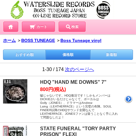
カート
検索
ホーム
＞
BOSS TUNEAGE
＞
Boss Tuneage vinyl
おすすめ順
価格順
新着順
1-30 / 174
次のページへ
HDQ "HAND ME DOWNS" 7"
800円(税込)
嘘じゃないです。HDQ復活です！しかもメンバーは
DICKIEがいるだけじゃなくて、ボーカルは
Golly（JONES）、ドラマーはAndrew
Laing（LEATHERFACE）という完璧の布陣。SOUL
FINDER以降のHDQサウンド全開なんで
LEATHERFACE、JONESファンは疑うことなく手に入れ
て問題なしだよ！
STATE FUNERAL "TORY PARTY
PRISON" FLEXI