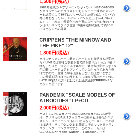
1,500円(税込)
1982年結成のUKアナーコパンクバンド INSTIGATORS
がオリジナルのギタリストであるムーニー以外のメンバ
ーを総替えして86年にリリースされた言わば、バンドの
再出発となった1stアルバム（バンド史上は2ndアルバ
ム）に、これまで音源化された事のなかった87年のドイ
ツはベルリンでライブ音源 10曲を追加収録して約30年
ぶりとなる初の再発。
CRIPPENS "THE MINNOW AND
THE PIKE" 12"
1,800円(税込)
オリジナルメンバーに新メンバーを加え復活後も相変わ
らずLIVEでは独特な衣装を着て顔を塗りたくったり被り
物をしたりと、道化ぶりは健在で、魅せ方は変わらず！5
年の間にハードコアをプレイしていなかったであろう復
活ですので、普通に期待は誰もしないとは思いますが、
この音源を聴けばその考えも少しは吹っ飛ぶかと！特に
LATE UK好きな方々にはこれは正真正銘CRIPPENSだ！
となると思います。
PANDEMIX "SCALE MODELS OF
ATROCITIES" LP+CD
2,000円(税込)
ボストンのNEWカマーPANDEMIXの1stアルバムが登
場！アメリカのF.U.'Sフォロワーの動きも活発化か？ボ
ストン・リバイバル でもSSDじゃなくてF.U.'Sっての聴
けば納得！そしてG.L.O.S.S.筆頭に増えつつあるトラン
スジェンダーパンクスですが、このヴォーカルは
G.L.O.S.S.やPeeple Watchin'、Parasolといった