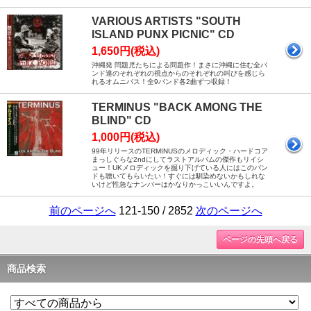
VARIOUS ARTISTS "SOUTH
ISLAND PUNX PICNIC" CD
1,650円(税込)
沖縄発 問題児たちによる問題作！まさに沖縄に住む全バ
ンド達のそれぞれの視点からのそれぞれの叫びを感じら
れるオムニバス！全9バンド各2曲ずつ収録！
TERMINUS "BACK AMONG THE
BLIND" CD
1,000円(税込)
99年リリースのTERMINUSのメロディック・ハードコア
まっしぐらな2ndにしてラストアルバムの傑作もリイシ
ュー！UKメロディックを掘り下げている人にはこのバン
ドも聴いてもらいたい！すぐには馴染めないかもしれな
いけど性急なナンバーはかなりかっこいいんですよ。
前のページへ
121-150 / 2852
次のページへ
ページの先頭へ戻る
商品検索