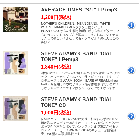
AVERAGE TIMES "S/T" LP+mp3
1,200円(税込)
MOTHER'S CHILDREN、MEAN JEANS、WHITE
WIRES、MARKED MENファンは聴くべし！
BUZZCOCKSからの影響も随所に感じられるギターリフ
もかっこいいしポップさを演出してるこれはマジでチェ
ックして欲しい！またしてもオタワだよ！何なんだこの
街は？
STEVE ADAMYK BAND "DIAL
TONE" LP+mp3
1,848円(税込)
4枚目のフルアルバムが登場！今作は70's色濃いパンクロ
ック、パワーポップアルバムに仕上がっております。プ
ロデュースにはWARM SODA、BARE WIREのMatthew
Meltonを起用しロウなソリッド感が体現されています！
しかしメロディーラインはもろになんでさすがっすわ！
STEVE ADAMYK BAND "DIAL
TONE" CD
1,000円(税込)
待望のニューアルバムついに完成！相変わらずのSTEVE
節炸裂のメロディーはさすが！ってか70'sパンク/パワー
ポップから本当にポップパンクファンまで撃沈させるメ
ロディーメーカー！WARM SODAのマシューが自宅録
音。WS盤のみ歌詞掲載です。