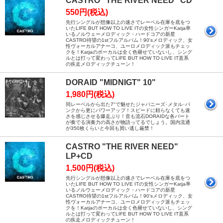
CASTRO "THE RIVER NEED" CD
550円(税込)
先行シングルが想像以上の速さでレーベル在庫を底をつ
いたLIFE BUT HOW TO LIVE ITの女性シンガーKatja率
いるノルウェーメロディック・ハードコアの新星
CASTRO待望の1stフルアルバム！90'sメロディック、女
性ヴォーカルアナーコ、ユーロメロディック派もチェッ
クを！Katjaのボーカルは全く色褪せていないし、シング
ルとは打って変わってLIFE BUT HOW TO LIVE IT直系
の疾走メロディックチューン！
DORAID "MIDNIGT" 10"
1,980円(税込)
同レーベルから出た7"で魅せたジャパニーズ･メタル･パ
ンクから更にパワーアップ！スピードに頼らなくても速
さを感じさせる爆走ぶり！音も流石DORAIDな各パート
が奏でる演奏力の高さが物語ってるでしょう。国内流通
が350枚くらいと今回も買い逃し厳禁！
CASTRO "THE RIVER NEED"
LP+CD
1,500円(税込)
先行シングルが想像以上の速さでレーベル在庫を底をつ
いたLIFE BUT HOW TO LIVE ITの女性シンガーKatja率
いるノルウェーメロディック・ハードコアの新星
CASTRO待望の1stフルアルバム！90'sメロディック、女
性ヴォーカルアナーコ、ユーロメロディック派もチェッ
クを！Katjaのボーカルは全く色褪せていないし、シング
ルとは打って変わってLIFE BUT HOW TO LIVE IT直系
の疾走メロディックチューン！