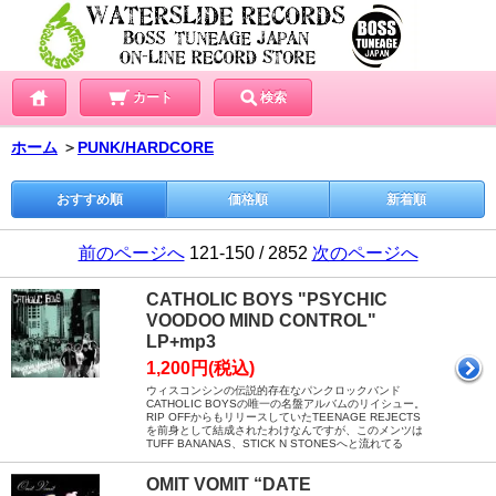
カート
検索
ホーム
＞
PUNK/HARDCORE
おすすめ順
価格順
新着順
前のページへ
121-150 / 2852
次のページへ
CATHOLIC BOYS "PSYCHIC
VOODOO MIND CONTROL"
LP+mp3
1,200円(税込)
ウィスコンシンの伝説的存在なパンクロックバンド
CATHOLIC BOYSの唯一の名盤アルバムのリイシュー。
RIP OFFからもリリースしていたTEENAGE REJECTS
を前身として結成されたわけなんですが、このメンツは
TUFF BANANAS、STICK N STONESへと流れてる
OMIT VOMIT “DATE