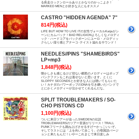
る疾走ロックンロールありとかなりのかっこよさ！
MARKED MENとか好きな人にもオススメ
CASTRO "HIDDEN AGENDA" 7"
814円(税込)
LIFE BUT HOW TO LIVE ITの女性ヴォーカルKatjaがシ
ーンにカムバック！BAD RELIGIONよろしくなメロディ
ック・ハードコアをバックボーンにユーロ・メロディッ
クらしい湿り感とアナーコ･テイスト溢れるサウンド！
NEEDLES//PINS "SHAMEBIRDS"
LP+mp3
1,848円(税込)
懐かしさも感じるけど切ない郷愁のメロディーはポップ
パンクファンもこれは逃せないと思います。とくに
SLOPPY SECONDSとか好きな人には聴いてもらいた
い！カナダのパワーポップのDNAを引き継いだバンドで
とにかくメロディーが泣かせてくれるんだな。
SPLIT TROUBLEMAKERS / SO-
CHO PISTONS CD
1,100円(税込)
ついに来日ツアーが迫ったSWEDENの伝説
TROBLEMAKERSのツアー音源がリリース！TRALL
PUNKフリークも跳ね上げさせるすげーかっこいいぞ。
そしてラストには「上を向いて歩こう」の母国語バージ
ョンと来たもんだ！いやーこれまじで来日楽しみ