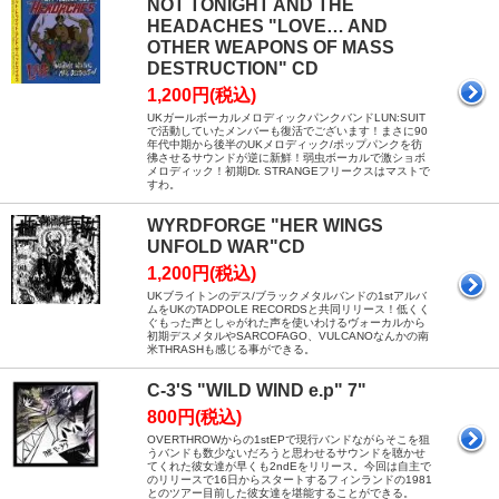
NOT TONIGHT AND THE
HEADACHES "LOVE… AND
OTHER WEAPONS OF MASS
DESTRUCTION" CD
1,200円(税込)
UKガールボーカルメロディックパンクバンドLUN:SUIT
で活動していたメンバーも復活でございます！まさに90
年代中期から後半のUKメロディック/ポップパンクを彷
彿させるサウンドが逆に新鮮！弱虫ボーカルで激ショボ
メロディック！初期Dr. STRANGEフリークスはマストで
すわ。
WYRDFORGE "HER WINGS
UNFOLD WAR"CD
1,200円(税込)
UKブライトンのデス/ブラックメタルバンドの1stアルバ
ムをUKのTADPOLE RECORDSと共同リリース！低くく
ぐもった声としゃがれた声を使いわけるヴォーカルから
初期デスメタルやSARCOFAGO、VULCANOなんかの南
米THRASHも感じる事ができる。
C-3'S "WILD WIND e.p" 7"
800円(税込)
OVERTHROWからの1stEPで現行バンドながらそこを狙
うバンドも数少ないだろうと思わせるサウンドを聴かせ
てくれた彼女達が早くも2ndEをリリース。今回は自主で
のリリースで16日からスタートするフィンランドの1981
とのツアー目前した彼女達を堪能することができる。