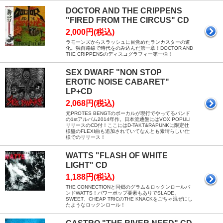
DOCTOR AND THE CRIPPENS
"FIRED FROM THE CIRCUS" CD
2,000円(税込)
ラモーンズからスラッシュに目覚めたランカスターの道
化。独自路線で時代をのみ込んだ第一章！DOCTOR AND
THE CRIPPENSのディスコグラフィー第一弾！
SEX DWARF "NON STOP
EROTIC NOISE CABARET"
LP+CD
2,068円(税込)
元PROTES BENGTのボーカルが現行でやってるバンド
の1stアルバム2014年作。日本流通盤にはVOX POPULI
リリースのCD付！ここにはD-TAKT&RAPUNKに限定仕
様盤のFLEXI曲も追加されていてなんとも素晴らしい仕
様でのリリース！
WATTS "FLASH OF WHITE
LIGHT" CD
1,188円(税込)
THE CONNECTIONと同郷のグラム＆ロックンロールバ
ンドWATTS！パワーポップ要素もありでSLADE、
SWEET、CHEAP TRICのTHE KNACKをごちゃ混ぜにし
たようなロックンロール！