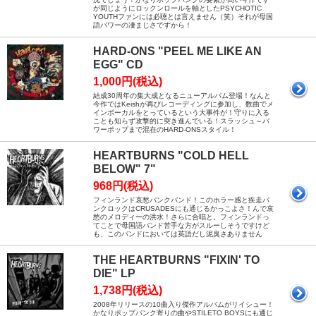
が同じようにロックンロールを軸としたPSYCHOTIC
YOUTHファンには必聴とは言えません（笑）それが母国
語パワーの凄まじさですから！
HARD-ONS "PEEL ME LIKE AN
EGG" CD
1,000円(税込)
結成30周年の集大成となるニューアルバム登場！なんと
今作ではKeishが再びレコーディングに参加し、数曲でメ
インボーカルをとっているという大事件が！守りに入る
ことも知らず攻撃的に突き進んでいる！スラッシュ～パ
ワーポップまで混在のHARD-ONSスタイル！
HEARTBURNS "COLD HELL
BELOW" 7"
968円(税込)
フィンランド哀愁パンクバンド！このホラー感と疾走パ
ンクロックはCRUSADESにも通じるかっこよさ！んで哀
愁のメロディーの洪水！さらに合唱と。フィンランドっ
てことで母国語バンド苦手な方がスルーしそうですけど
も、このバンドにおいては英語だし泥臭さありません
THE HEARTBURNS "FIXIN' TO
DIE" LP
1,738円(税込)
2008年リリースの10曲入り傑作アルバムがリイシュー！
かなりポップパンク寄りの曲やSTILETO BOYSにも通じ