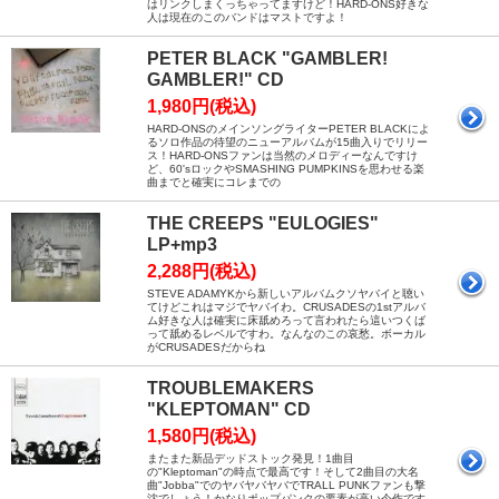
はリンクしまくっちゃってますけど！HARD-ONS好きな
人は現在のこのバンドはマストですよ！
PETER BLACK "GAMBLER!
GAMBLER!" CD
1,980円(税込)
HARD-ONSのメインソングライターPETER BLACKによ
るソロ作品の待望のニューアルバムが15曲入りでリリー
ス！HARD-ONSファンは当然のメロディーなんですけ
ど、60'sロックやSMASHING PUMPKINSを思わせる楽
曲までと確実にコレまでの
THE CREEPS "EULOGIES"
LP+mp3
2,288円(税込)
STEVE ADAMYKから新しいアルバムクソヤバイと聴い
てけどこれはマジでヤバイわ。CRUSADESの1stアルバ
ム好きな人は確実に床舐めろって言われたら這いつくば
って舐めるレベルですわ。なんなのこの哀愁。ボーカル
がCRUSADESだからね
TROUBLEMAKERS
"KLEPTOMAN" CD
1,580円(税込)
またまた新品デッドストック発見！1曲目
の"Kleptoman"の時点で最高です！そして2曲目の大名
曲"Jobba"でのヤバヤバヤバでTRALL PUNKファンも撃
沈でしょう！かなりポップパンクの要素が高い今作です