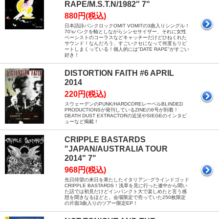
RAPE/M.S.T.N/1982″ 7"
880円(税込)
日本語詩パンクロックOMIT VOMITの3曲入りシングル！
70'sパンクを軸としながらシンセサイザー、それに女性
ベーシストのコーラスなどキャッチーだけどひねくれた
サウンド！なんだろう、すごいクセになって何度もリピ
ートしまくっている！個人的には"DATE RAPE"がすごい
好き！
DISTORTION FAITH #6 APRIL
2014
220円(税込)
スウェーデンのPUNK/HARDCOREレーベルBLINDED
PRODUCTIONSが発刊しているZINEの6号が到着！
DEATH DUST EXTRACTORの近況やSIEGEのインタビ
ューなど掲載！
CRIPPLE BASTARDS
"JAPAN/AUSTRALIA TOUR
2014" 7"
968円(税込)
先日待望の来日を果たしたイタリアン･グラインドゴッド
CRIPPLE BASTARDS！浅草を見に行った連中から聞い
た話では初見だけどインパンクト大で楽しめたと言う感
想を聞きなるほどと。会場限定で売っていた250枚限定
の片面3曲入りのツアー限定EP！