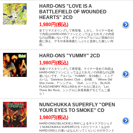
HARD-ONS "LOVE IS A
BATTLEFIELD OF WOUNDED
HEARTS" 2CD
1,980円(税込)
全てリマスタリングして再登場。しかし、ライナー含め
て内容はHARD-ONSファンにとってはよだれモノの内容
なのは間違いないです。オリジナルアルバムに収録の12
曲に加え、デモや未発表曲たっぷりと追加した嬉しい内
容。
HARD-ONS "YUMMY" 2CD
1,980円(税込)
全曲リマスタリングして再登場。ライナー含めて内容は
HARD-ONSファンにとってはよだれモノの内容なのは間
違いないです。アルバム「YUMMY」全16曲に、ミニア
ルバム「Dateless Dudes' Club 」全8曲、「Where Did
She Come」7"シングル、「Dull」シングル、BLACK
FLAGのHENRY ROLLINSをボーカルに迎えた「Let
There Be Rock」シングルに未発表曲デモとてんこ盛
り！
NUNCHUKKA SUPERFLY "OPEN
YOUR EYES TO SMOKE" CD
1,980円(税込)
HARD-ONSのBLACKIEとRAYによるサイドプロジェク
トNUNCHUKKA SUPERFLY久々のリリース！もはや
HARD-ONSとの違いはなんだってくらいにそのサウンド